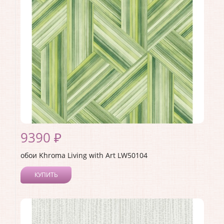
Страна:
США
Материал основы:
Бумага
Раппорт:
53
9390 ₽
обои Khroma Living with Art LW50104
КУПИТЬ
Производитель:
Khroma
Коллекция:
Living with Art
Длина рулона:
8.23
Ширина рулона:
0.68