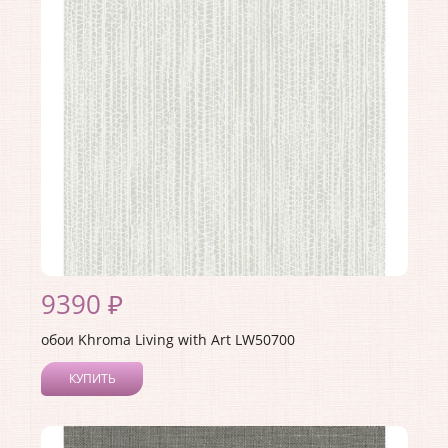
Материал покрытия:
Акриловое
Страна:
США
Материал основы:
Бумага
Раппорт:
60
9390 ₽
обои Khroma Living with Art LW50700
КУПИТЬ
Производитель:
Khroma
Коллекция:
Living with Art