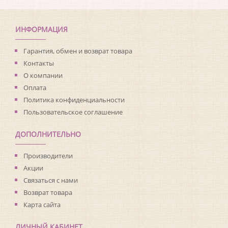
Коллекция:
Living with Art
Длина рулона:
8.23
Ширина рулона:
0.68
ИНФОРМАЦИЯ
Материал покрытия:
Виниловое
Страна:
США
Гарантия, обмен и возврат товара
Материал основы:
Флизелин
Контакты
Раппорт:
<>
О компании
Оплата
Политика конфиденциальности
Пользовательское соглашение
ДОПОЛНИТЕЛЬНО
Производители
Акции
Связаться с нами
Возврат товара
Карта сайта
ЛИЧНЫЙ КАБИНЕТ