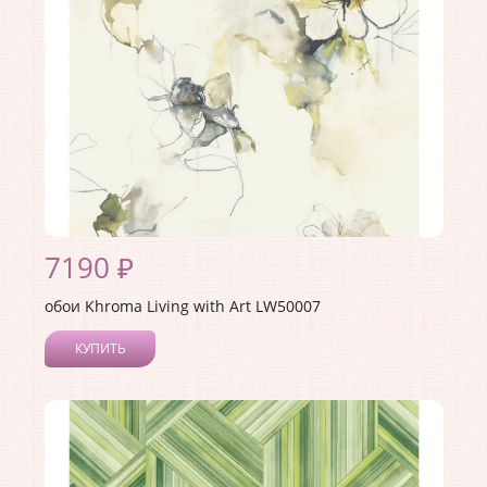
Материал основы:
Бумага
Раппорт:
68
7190 ₽
обои Khroma Living with Art LW50007
КУПИТЬ
Производитель:
Khroma
Коллекция:
Living with Art
Длина рулона:
8.23
Ширина рулона:
0.68
Материал покрытия:
Акриловое