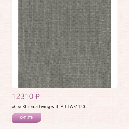
Длина рулона:
8.23
Ширина рулона:
0.68
Материал покрытия:
Акриловое
Страна:
США
Материал основы:
Бумага
Раппорт:
53
12310 ₽
обои Khroma Living with Art LW51120
КУПИТЬ
Производитель:
Khroma