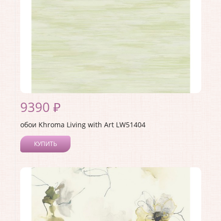
9390 ₽
обои Khroma Living with Art LW51404
КУПИТЬ
Производитель:
Khroma
Коллекция:
Living with Art
Длина рулона:
8.23
Ширина рулона:
0.68
Материал покрытия:
Акриловое
Страна:
США