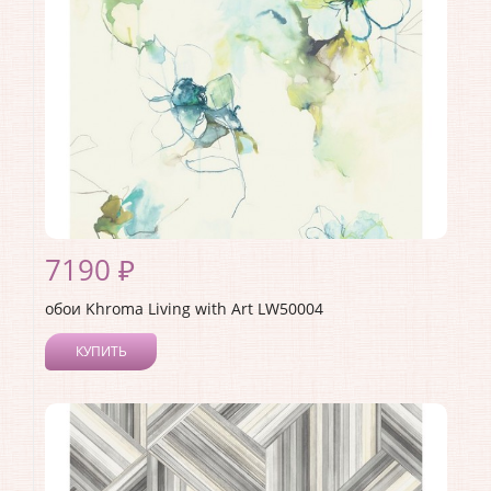
Материал основы:
Бумага
Раппорт:
68
7190 ₽
обои Khroma Living with Art LW50004
КУПИТЬ
Производитель:
Khroma
Коллекция:
Living with Art
Длина рулона:
8.23
Ширина рулона:
0.68
Материал покрытия:
Акриловое