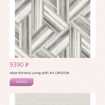
Страна:
США
Материал основы:
Бумага
Раппорт:
53
9390 ₽
обои Khroma Living with Art LW50108
КУПИТЬ
Производитель:
Khroma
Коллекция:
Living with Art
Длина рулона:
8.23
Ширина рулона:
0.68