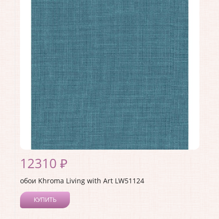
Длина рулона:
8.23
Ширина рулона:
0.68
Материал покрытия:
Акриловое
Страна:
США
Материал основы:
Бумага
Раппорт:
53
12310 ₽
обои Khroma Living with Art LW51124
КУПИТЬ
Производитель:
Khroma