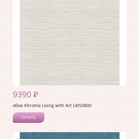
Материал покрытия:
Акриловое
Страна:
США
Материал основы:
Бумага
Раппорт:
60
9390 ₽
обои Khroma Living with Art LW50800
КУПИТЬ
Производитель:
Khroma
Коллекция:
Living with Art