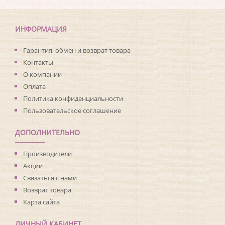
Коллекция:
Living with Art
Длина рулона:
8.23
Ширина рулона:
0.68
ИНФОРМАЦИЯ
Материал покрытия:
Виниловое
Страна:
США
Гарантия, обмен и возврат товара
Материал основы:
Флизелин
Контакты
Раппорт:
<>
О компании
Оплата
Политика конфиденциальности
Пользовательское соглашение
ДОПОЛНИТЕЛЬНО
Производители
Акции
Связаться с нами
Возврат товара
Карта сайта
ЛИЧНЫЙ КАБИНЕТ