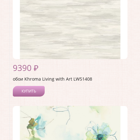
9390 ₽
обои Khroma Living with Art LW51408
КУПИТЬ
Производитель:
Khroma
Коллекция:
Living with Art
Длина рулона:
8.23
Ширина рулона:
0.68
Материал покрытия:
Акриловое
Страна:
США