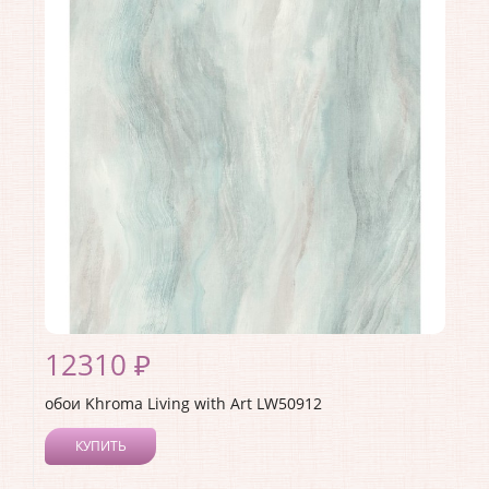
Длина рулона:
8.23
Ширина рулона:
0.68
Материал покрытия:
Виниловое
Страна:
США
Материал основы:
Флизелин
Раппорт:
<>
12310 ₽
обои Khroma Living with Art LW50912
КУПИТЬ
Производитель:
Khroma