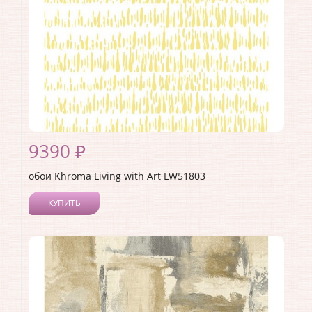
9390 ₽
обои Khroma Living with Art LW51803
КУПИТЬ
Производитель:
Khroma
Коллекция:
Living with Art
Длина рулона:
8.23
Ширина рулона:
0.68
Материал покрытия:
Акриловое
Страна:
США