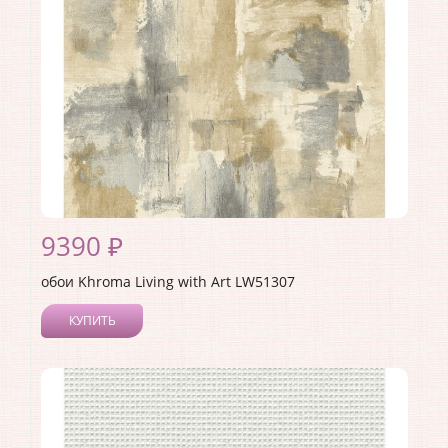
Материал основы:
Бумага
Раппорт:
64
9390 ₽
обои Khroma Living with Art LW51307
КУПИТЬ
Производитель:
Khroma
Коллекция:
Living with Art
Длина рулона:
10
Ширина рулона:
0.52
Материал покрытия:
Акриловое