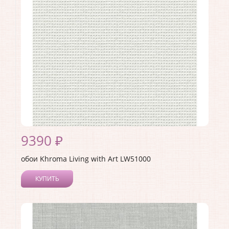
Страна:
США
Материал основы:
Бумага
Раппорт:
53
9390 ₽
обои Khroma Living with Art LW51000
КУПИТЬ
Производитель:
Khroma
Коллекция:
Living with Art
Длина рулона:
8.23
Ширина рулона:
0.68