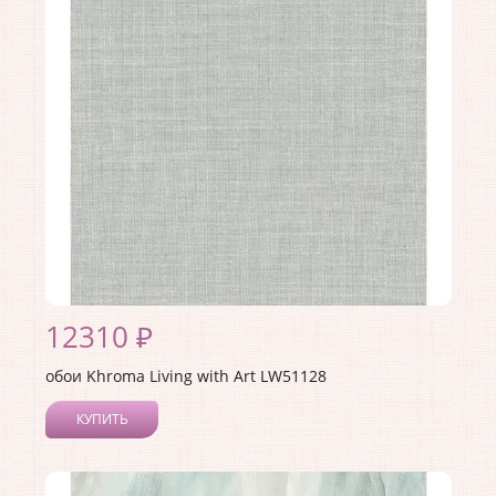
Материал покрытия:
Акриловое
Страна:
США
Материал основы:
Бумага
Раппорт:
<>
12310 ₽
обои Khroma Living with Art LW51128
КУПИТЬ
Производитель:
Khroma
Коллекция:
Living with Art