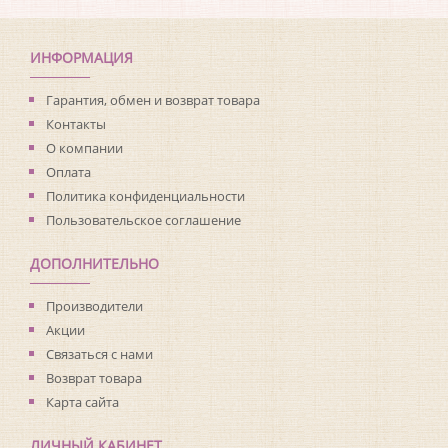
Коллекция:
Living with Art
Длина рулона:
8.23
Ширина рулона:
0.68
ИНФОРМАЦИЯ
Материал покрытия:
Виниловое
Страна:
США
Гарантия, обмен и возврат товара
Материал основы:
Флизелин
Контакты
Раппорт:
53
О компании
Оплата
Политика конфиденциальности
Пользовательское соглашение
ДОПОЛНИТЕЛЬНО
Производители
Акции
Связаться с нами
Возврат товара
Карта сайта
ЛИЧНЫЙ КАБИНЕТ