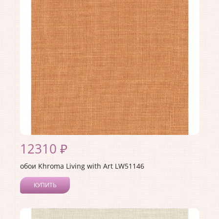
Материал покрытия:
Акриловое
Страна:
США
Материал основы:
Бумага
Раппорт:
<>
12310 ₽
обои Khroma Living with Art LW51146
КУПИТЬ
Производитель:
Khroma
Коллекция:
Living with Art