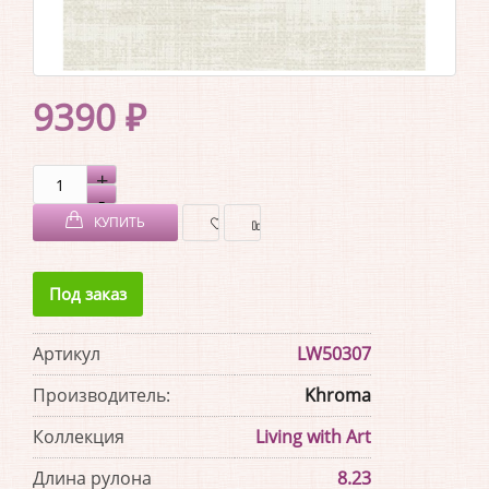
9390 ₽
КУПИТЬ
В
В
Под заказ
ЗАКЛАДКИ
СРАВНЕНИЕ
Артикул
LW50307
Производитель:
Khroma
Коллекция
Living with Art
Длина рулона
8.23