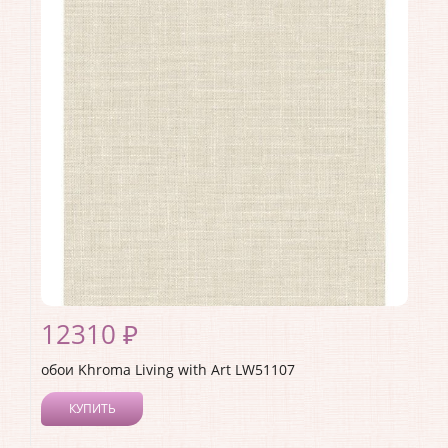
Длина рулона:
8.23
Ширина рулона:
0.68
Материал покрытия:
Виниловое
Страна:
США
Материал основы:
Флизелин
Раппорт:
<>
12310 ₽
обои Khroma Living with Art LW51107
КУПИТЬ
Производитель:
Khroma