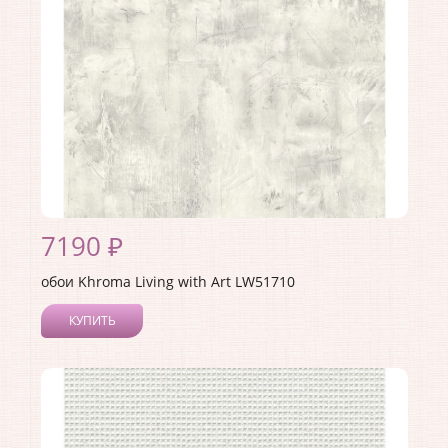
Материал основы:
Бумага
Раппорт:
64
7190 ₽
обои Khroma Living with Art LW51710
КУПИТЬ
Производитель:
Khroma
Коллекция:
Living with Art
Длина рулона:
8.23
Ширина рулона:
0.68
Материал покрытия:
Акриловое