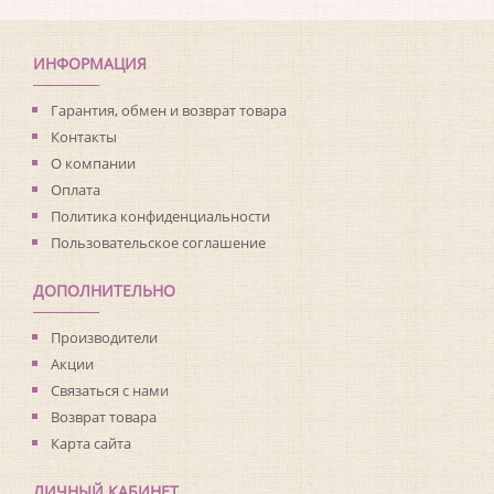
Коллекция:
Living with Art
Длина рулона:
8.23
Ширина рулона:
0.68
ИНФОРМАЦИЯ
Материал покрытия:
Виниловое
Страна:
США
Гарантия, обмен и возврат товара
Материал основы:
Флизелин
Контакты
Раппорт:
<>
О компании
Оплата
Политика конфиденциальности
Пользовательское соглашение
ДОПОЛНИТЕЛЬНО
Производители
Акции
Связаться с нами
Возврат товара
Карта сайта
ЛИЧНЫЙ КАБИНЕТ