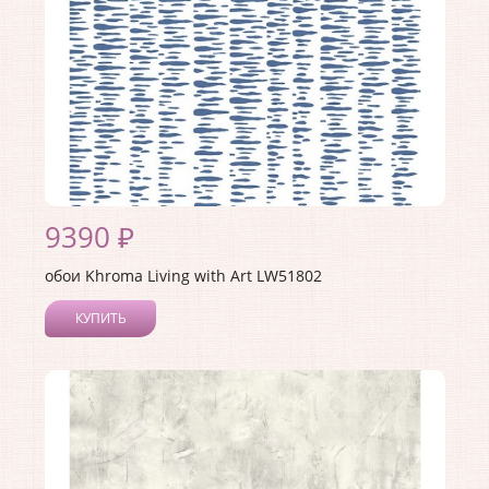
9390 ₽
обои Khroma Living with Art LW51802
КУПИТЬ
Производитель:
Khroma
Коллекция:
Living with Art
Длина рулона:
8.23
Ширина рулона:
0.68
Материал покрытия:
Акриловое
Страна:
США