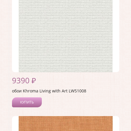
Страна:
США
Материал основы:
Бумага
Раппорт:
64
9390 ₽
обои Khroma Living with Art LW51008
КУПИТЬ
Производитель:
Khroma
Коллекция:
Living with Art
Длина рулона:
8.23
Ширина рулона:
0.68