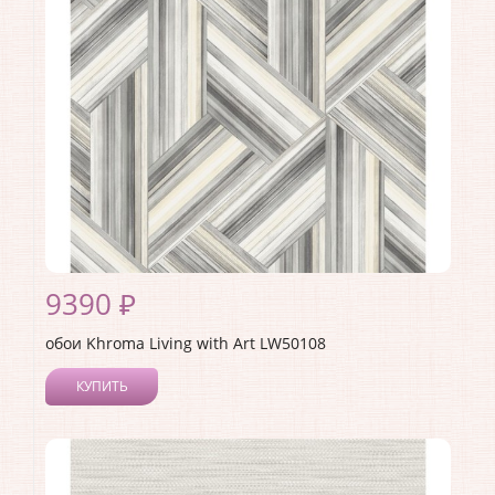
Страна:
США
Материал основы:
Бумага
Раппорт:
53
9390 ₽
обои Khroma Living with Art LW50108
КУПИТЬ
Производитель:
Khroma
Коллекция:
Living with Art
Длина рулона:
8.23
Ширина рулона:
0.68