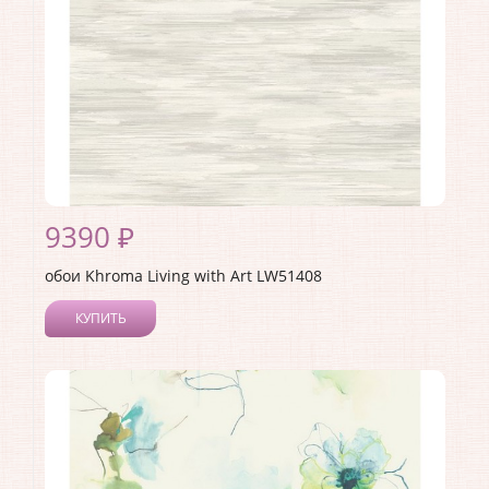
9390 ₽
обои Khroma Living with Art LW51408
КУПИТЬ
Производитель:
Khroma
Коллекция:
Living with Art
Длина рулона:
8.23
Ширина рулона:
0.68
Материал покрытия:
Акриловое
Страна:
США