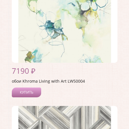
Материал основы:
Бумага
Раппорт:
68
7190 ₽
обои Khroma Living with Art LW50004
КУПИТЬ
Производитель:
Khroma
Коллекция:
Living with Art
Длина рулона:
8.23
Ширина рулона:
0.68
Материал покрытия:
Акриловое