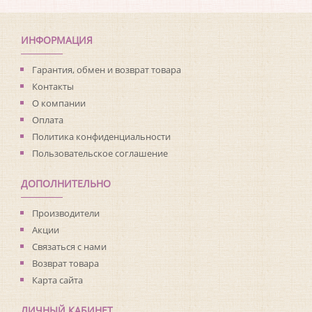
Коллекция:
Living with Art
Длина рулона:
8.23
Ширина рулона:
0.68
ИНФОРМАЦИЯ
Материал покрытия:
Виниловое
Страна:
США
Гарантия, обмен и возврат товара
Материал основы:
Флизелин
Контакты
Раппорт:
<>
О компании
Оплата
Политика конфиденциальности
Пользовательское соглашение
ДОПОЛНИТЕЛЬНО
Производители
Акции
Связаться с нами
Возврат товара
Карта сайта
ЛИЧНЫЙ КАБИНЕТ