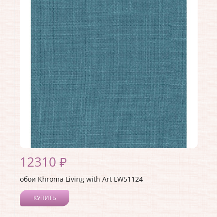
Длина рулона:
8.23
Ширина рулона:
0.68
Материал покрытия:
Акриловое
Страна:
США
Материал основы:
Бумага
Раппорт:
53
12310 ₽
обои Khroma Living with Art LW51124
КУПИТЬ
Производитель:
Khroma