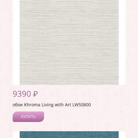
Материал покрытия:
Акриловое
Страна:
США
Материал основы:
Бумага
Раппорт:
60
9390 ₽
обои Khroma Living with Art LW50800
КУПИТЬ
Производитель:
Khroma
Коллекция:
Living with Art