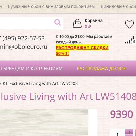
и
Бумажные обои с виниловым покрытием
Виниловые обои
Корзина
0 ₽
C 10:00 до 21:00. Мы работаем
 (495) 922-57-53
каждый день.
0
dmin@oboieuro.
РАСПРОДАЖА!! СКИДКИ
50%!!!
О БРЕНДАМ И КОЛЛЕКЦИЯМ
РАСПРОДАЖА ДО 50%
 KT-Exclusive Living with Art LW51408
КОНТАКТЫ
lusive Living with Art LW5140
9390