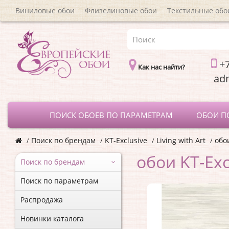
Виниловые обои
Флизелиновые обои
Текстильные обо
+7
Как нас найти?
a
ПОИСК ОБОЕВ ПО ПАРАМЕТРАМ
ОБОИ П
Поиск по брендам
KT-Exclusive
Living with Art
обои
обои KT-Exc
Поиск по брендам
Поиск по параметрам
Распродажа
Новинки каталога