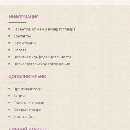
Коллекция:
Summer Park
Длина рулона:
10.05
Ширина рулона:
0.52
ИНФОРМАЦИЯ
Материал покрытия:
Акриловое
Страна:
Германия
Гарантия, обмен и возврат товара
Материал основы:
Бумага
Контакты
Раппорт:
53
О компании
Оплата
Политика конфиденциальности
Пользовательское соглашение
ДОПОЛНИТЕЛЬНО
Производители
Акции
Связаться с нами
Возврат товара
Карта сайта
ЛИЧНЫЙ КАБИНЕТ