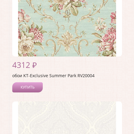
4312 ₽
обои KT-Exclusive Summer Park RV20004
КУПИТЬ
Производитель:
KT-Exclusive
Коллекция:
Summer Park
Длина рулона:
10.05
Ширина рулона:
0.52
Материал покрытия:
Акриловое
Страна:
Германия