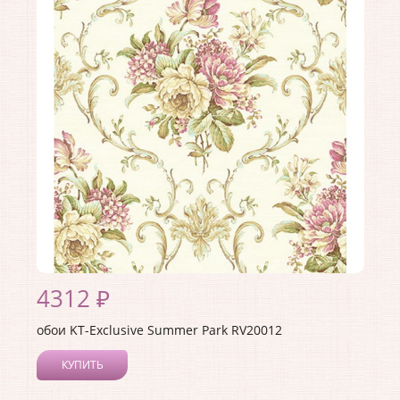
Длина рулона:
10.05
Ширина рулона:
0.52
Материал покрытия:
Акриловое
Страна:
Германия
Материал основы:
Бумага
Раппорт:
53
4312 ₽
обои KT-Exclusive Summer Park RV20012
КУПИТЬ
Производитель:
KT-Exclusive