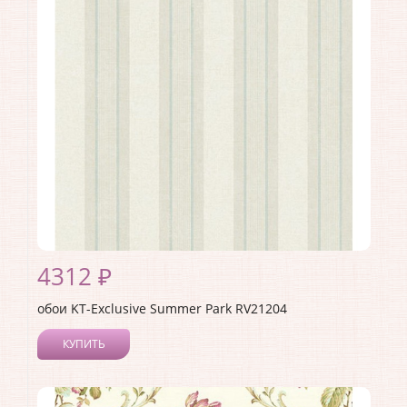
Материал покрытия:
Акриловое
Страна:
Германия
Материал основы:
Бумага
Раппорт:
53
4312 ₽
обои KT-Exclusive Summer Park RV21204
КУПИТЬ
Производитель:
KT-Exclusive
Коллекция:
Summer Park