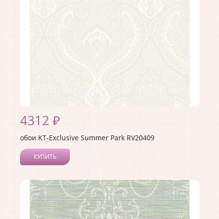
Материал основы:
Бумага
Раппорт:
53
4312 ₽
обои KT-Exclusive Summer Park RV20409
КУПИТЬ
Производитель:
KT-Exclusive
Коллекция:
Summer Park
Длина рулона:
10.05
Ширина рулона:
0.52
Материал покрытия:
Акриловое