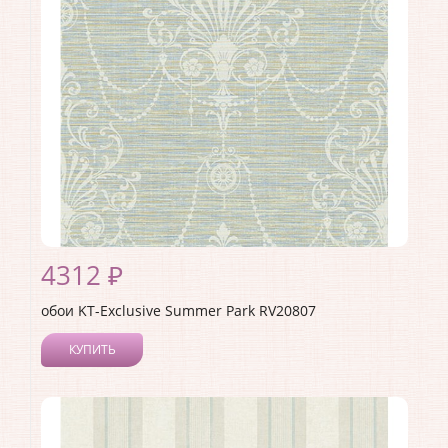
Страна:
Германия
Материал основы:
Бумага
Раппорт:
60
4312 ₽
обои KT-Exclusive Summer Park RV20807
КУПИТЬ
Производитель:
KT-Exclusive
Коллекция:
Summer Park
Длина рулона:
10.05
Ширина рулона:
0.52