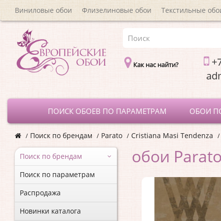
Виниловые обои
Флизелиновые обои
Текстильные обо
+7
Как нас найти?
a
ПОИСК ОБОЕВ ПО ПАРАМЕТРАМ
ОБОИ П
Поиск по брендам
Parato
Cristiana Masi Tendenza
обои Parato
Поиск по брендам
Поиск по параметрам
Распродажа
Новинки каталога