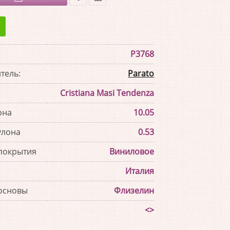
В
В
закладки
сравнение
P3768
тель:
Parato
Cristiana Masi Tendenza
она
10.05
улона
0.53
покрытия
Виниловое
Италия
основы
Флизелин
<>