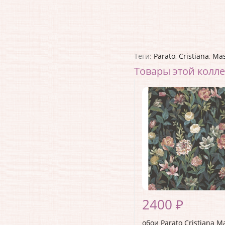
Теги:
Parato
,
Cristiana
,
Mas
Товары этой колл
2400 ₽
обои Parato Cristiana M