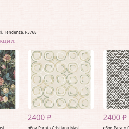
i
,
Tendenza
,
P3768
екции:
2400 ₽
2400 ₽
asi
обои Parato Cristiana Masi
обои Parato C