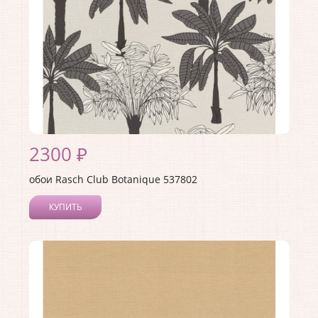
2300 ₽
обои Rasch Club Botanique 537802
КУПИТЬ
Производитель:
Rasch
Коллекция:
Club Botanique
Длина рулона:
10.05 .
Ширина рулона:
0.53 .
Материал покрытия:
Виниловое
Страна:
Германия