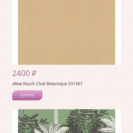
Материал основы:
Флизелин
Раппорт:
<>
2400 ₽
обои Rasch Club Botanique 531367
КУПИТЬ
Производитель:
Rasch
Коллекция:
Club Botanique
Длина рулона:
10.05 .
Ширина рулона:
0.53 .
Материал покрытия:
Виниловое