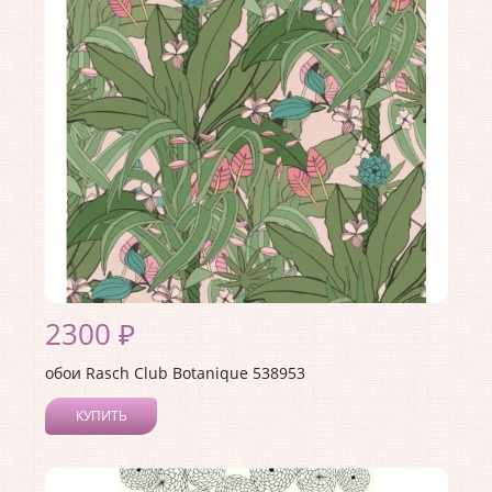
Материал покрытия:
Виниловое
Страна:
Германия
Материал основы:
Флизелин
Раппорт:
<>
2300 ₽
обои Rasch Club Botanique 538953
КУПИТЬ
Производитель:
Rasch
Коллекция:
Club Botanique