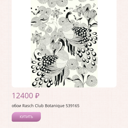
Длина рулона:
10.05 .
Ширина рулона:
0.53 .
Материал покрытия:
Виниловое
Страна:
Германия
Материал основы:
Флизелин
Раппорт:
<>
12400 ₽
обои Rasch Club Botanique 539165
КУПИТЬ
Производитель:
Rasch