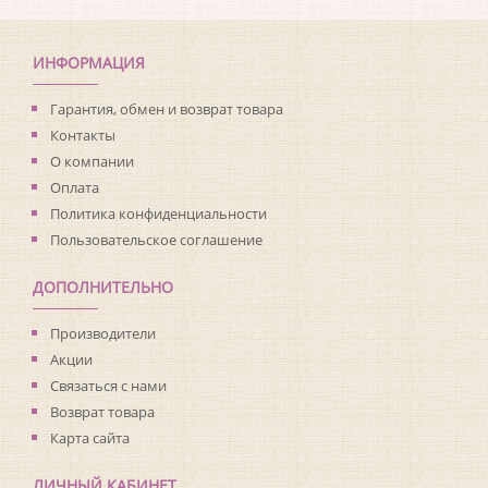
Коллекция:
Club Botanique
Длина рулона:
2.8
Ширина рулона:
2
ИНФОРМАЦИЯ
Материал покрытия:
Виниловое
Страна:
Германия
Гарантия, обмен и возврат товара
Материал основы:
Флизелин
Контакты
Раппорт:
<>
О компании
Оплата
Политика конфиденциальности
Пользовательское соглашение
ДОПОЛНИТЕЛЬНО
Производители
Акции
Связаться с нами
Возврат товара
Карта сайта
ЛИЧНЫЙ КАБИНЕТ