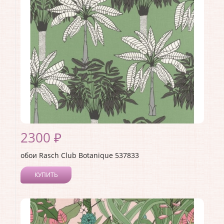
Страна:
Германия
Материал основы:
Флизелин
Раппорт:
<>
2300 ₽
обои Rasch Club Botanique 537833
КУПИТЬ
Производитель:
Rasch
Коллекция:
Club Botanique
Длина рулона:
10.05 .
Ширина рулона:
0.53 .