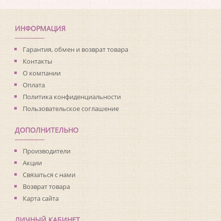
Коллекция:
Club Botanique
Длина рулона:
2.8
Ширина рулона:
2
ИНФОРМАЦИЯ
Материал покрытия:
Виниловое
Страна:
Германия
Гарантия, обмен и возврат товара
Материал основы:
Флизелин
Контакты
Раппорт:
<>
О компании
Оплата
Политика конфиденциальности
Пользовательское соглашение
ДОПОЛНИТЕЛЬНО
Производители
Акции
Связаться с нами
Возврат товара
Карта сайта
ЛИЧНЫЙ КАБИНЕТ