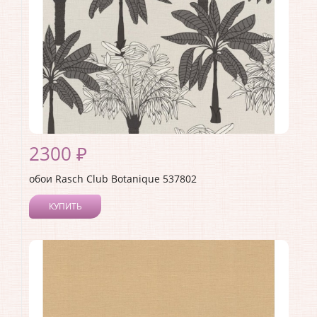
2300 ₽
обои Rasch Club Botanique 537802
КУПИТЬ
Производитель:
Rasch
Коллекция:
Club Botanique
Длина рулона:
10.05 .
Ширина рулона:
0.53 .
Материал покрытия:
Виниловое
Страна:
Германия