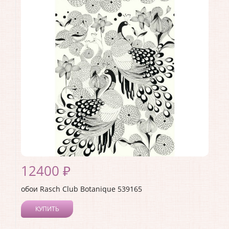
Длина рулона:
10.05 .
Ширина рулона:
0.53 .
Материал покрытия:
Виниловое
Страна:
Германия
Материал основы:
Флизелин
Раппорт:
<>
12400 ₽
обои Rasch Club Botanique 539165
КУПИТЬ
Производитель:
Rasch