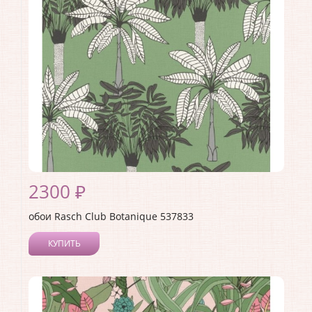
Страна:
Германия
Материал основы:
Флизелин
Раппорт:
<>
2300 ₽
обои Rasch Club Botanique 537833
КУПИТЬ
Производитель:
Rasch
Коллекция:
Club Botanique
Длина рулона:
10.05 .
Ширина рулона:
0.53 .