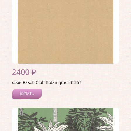
Материал основы:
Флизелин
Раппорт:
<>
2400 ₽
обои Rasch Club Botanique 531367
КУПИТЬ
Производитель:
Rasch
Коллекция:
Club Botanique
Длина рулона:
10.05 .
Ширина рулона:
0.53 .
Материал покрытия:
Виниловое