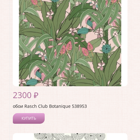
Материал покрытия:
Виниловое
Страна:
Германия
Материал основы:
Флизелин
Раппорт:
<>
2300 ₽
обои Rasch Club Botanique 538953
КУПИТЬ
Производитель:
Rasch
Коллекция:
Club Botanique