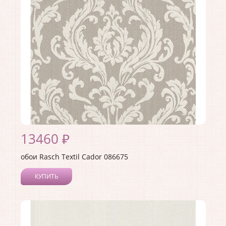
Страна:
Германия
Материал основы:
Флизелин
Раппорт:
<>
13460 ₽
обои Rasch Textil Cador 086675
КУПИТЬ
Производитель:
Rasch Textil
Коллекция:
Cador
Длина рулона:
10.05
Ширина рулона:
0.53