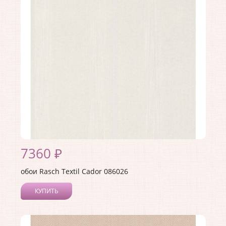
Материал покрытия:
Текстильное
Страна:
Германия
Материал основы:
Флизелин
Раппорт:
64
7360 ₽
обои Rasch Textil Cador 086026
КУПИТЬ
Производитель:
Rasch Textil
Коллекция:
Cador