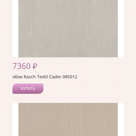
7360 ₽
обои Rasch Textil Cador 085012
КУПИТЬ
Производитель:
Rasch Textil
Коллекция:
Cador
Длина рулона:
10.05
Ширина рулона:
0.53
Материал покрытия:
Текстильное
Страна:
Германия