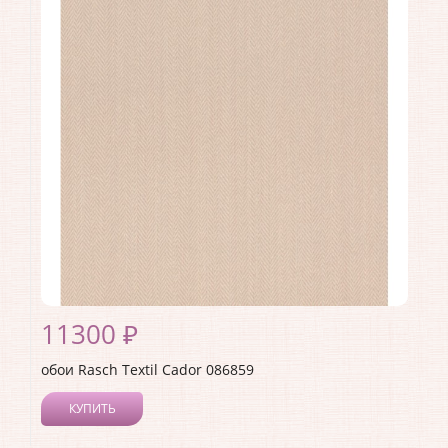
Длина рулона:
10.05
Ширина рулона:
0.53
Материал покрытия:
Текстильное
Страна:
Германия
Материал основы:
Флизелин
Раппорт:
<>
11300 ₽
обои Rasch Textil Cador 086859
КУПИТЬ
Производитель:
Rasch Textil