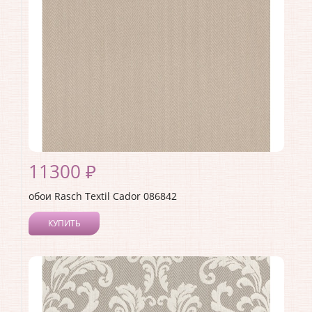
Материал основы:
Флизелин
Раппорт:
<>
11300 ₽
обои Rasch Textil Cador 086842
КУПИТЬ
Производитель:
Rasch Textil
Коллекция:
Cador
Длина рулона:
10.05
Ширина рулона:
0.53
Материал покрытия:
Текстильное