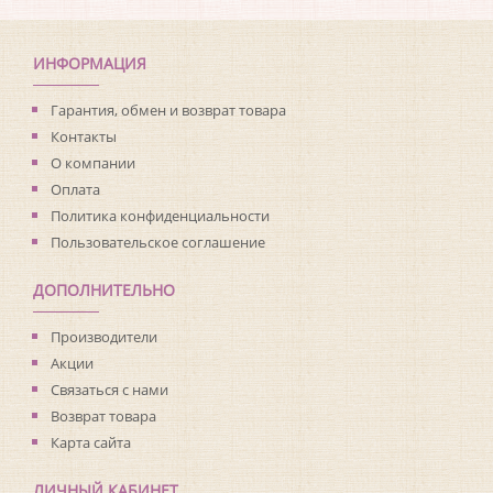
Коллекция:
Cador
Длина рулона:
10.05
Ширина рулона:
0.53
ИНФОРМАЦИЯ
Материал покрытия:
Текстильное
Страна:
Германия
Гарантия, обмен и возврат товара
Материал основы:
Флизелин
Контакты
Раппорт:
<>
О компании
Оплата
Политика конфиденциальности
Пользовательское соглашение
ДОПОЛНИТЕЛЬНО
Производители
Акции
Связаться с нами
Возврат товара
Карта сайта
ЛИЧНЫЙ КАБИНЕТ