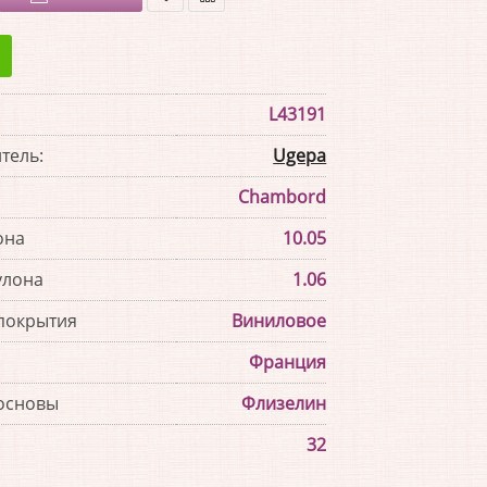
В
В
закладки
сравнение
L43191
тель:
Ugepa
Chambord
она
10.05
улона
1.06
покрытия
Виниловое
Франция
основы
Флизелин
32