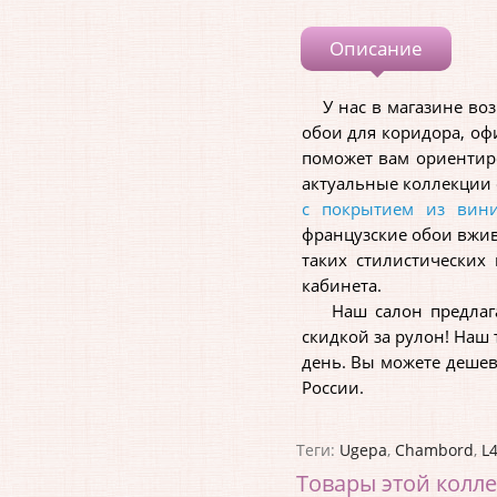
Описание
У нас в магазине возм
обои для коридора, оф
поможет вам ориентир
актуальные коллекции
с покрытием из вин
французские обои вжив
таких стилистических
кабинета.
Наш салон предлагает
скидкой за рулон! Наш 
день. Вы можете дешев
России.
Теги:
Ugepa
,
Chambord
,
L
Товары этой колл