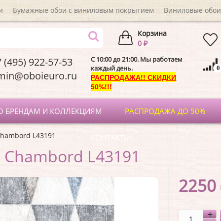
и
Бумажные обои с виниловым покрытием
Виниловые обои
Корзина
0 ₽
C 10:00 до 21:00. Мы работаем
 (495) 922-57-53
каждый день.
0
dmin@oboieuro.
РАСПРОДАЖА!! СКИДКИ
50%!!!
О БРЕНДАМ И КОЛЛЕКЦИЯМ
РАСПРОДАЖА ДО 50%
Chambord L43191
КОНТАКТЫ
 Chambord L43191
2250