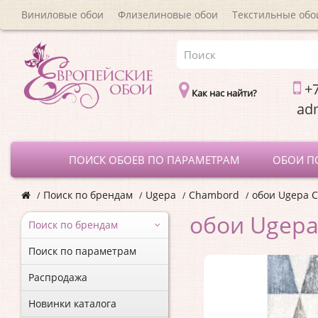
Виниловые обои
Флизелиновые обои
Текстильные обо
+7
Как нас найти?
a
ПОИСК ОБОЕВ ПО ПАРАМЕТРАМ
ОБОИ П
Поиск по брендам
Ugepa
Chambord
обои Ugepa 
обои Ugepa
Поиск по брендам
Поиск по параметрам
Распродажа
Новинки каталога