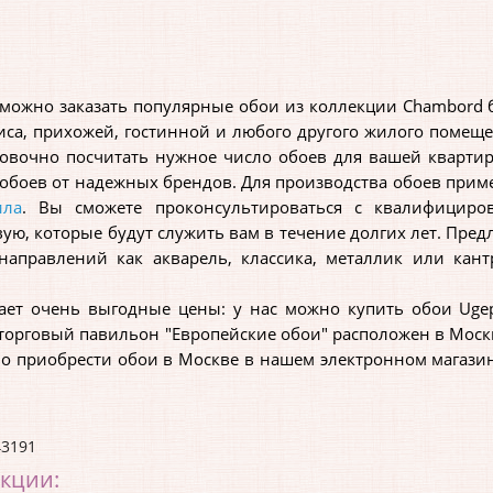
ожно заказать популярные обои из коллекции Chambord б
иса, прихожей, гостинной и любого другого жилого помещен
овочно посчитать нужное число обоев для вашей кварт
 обоев от надежных брендов. Для производства обоев при
ила
. Вы сможете проконсультироваться с квалифицир
ую, которые будут служить вам в течение долгих лет. Пре
 направлений как акварель, классика, металлик или кан
 очень выгодные цены: у нас можно купить обои Ugepa
торговый павильон "Европейские обои" расположен в Москве
о приобрести обои в Москве в нашем электронном магази
43191
екции: