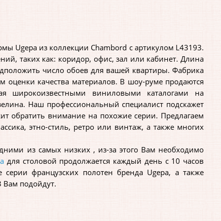
мы Ugepa из коллекции Chambord с артикулом L43193.
й, таких как: коридор, офис, зал или кабинет. Длина
редположить число обоев для вашей квартиры. Фабрика
м оценки качества материалов. В шоу-руме продаются
ная широкоизвестными виниловыми каталогами на
зелина. Наш профессиональный специалист подскажет
т обратить внимание на похожие серии. Предлагаем
сика, этно-стиль, ретро или винтаж, а также многих
ними из самых низких , из-за этого Вам необходимо
па
для столовой продолжается каждый день с 10 часов
е серии французских полотен бренда Ugepa, а также
 Вам подойдут.