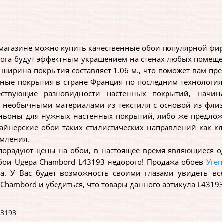
агазине можно купить качественные обои популярной фир
лога будут эффектным украшением на стенах любых помещени
 а ширина покрытия составляет 1.06 м., что поможет вам п
нные покрытия в стране Франция по последним технология
ествующие разновидности настенных покрытий, начи
я необычными материалами из текстиля c основой из фли
ьоны для нужных настенных покрытий, либо же предложи
нерские обои таких стилистических направлений как клас
мления.
орадуют цены на обои, в настоящее время являющиеся од
бои Ugepa Chambord L43193 недорого! Продажа обоев
Уге
ра. У Вас будет возможность своими глазами увидеть вс
hambord и убедиться, что товары данного артикула L43193
43193