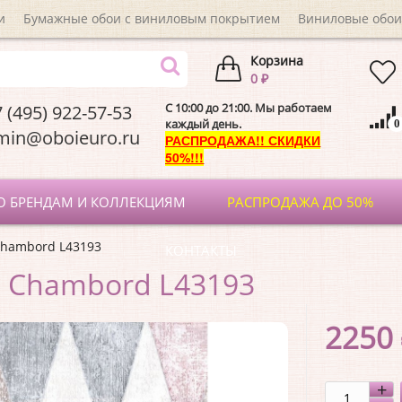
и
Бумажные обои с виниловым покрытием
Виниловые обои
Корзина
0 ₽
C 10:00 до 21:00. Мы работаем
 (495) 922-57-53
каждый день.
0
dmin@oboieuro.
РАСПРОДАЖА!! СКИДКИ
50%!!!
О БРЕНДАМ И КОЛЛЕКЦИЯМ
РАСПРОДАЖА ДО 50%
Chambord L43193
КОНТАКТЫ
 Chambord L43193
2250