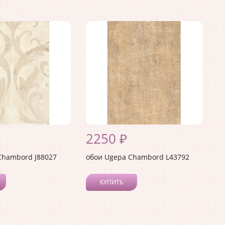
2250 ₽
Chambord J88027
обои Ugepa Chambord L43792
КУПИТЬ