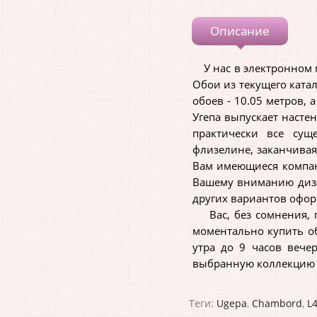
Описание
У нас в электронном м
Обои из текущего ката
обоев - 10.05 метров,
Угепа выпускает насте
практически все сущ
флизелине, заканчива
Вам имеющиеся компан
Вашему вниманию дизай
других вариантов офор
Вас, без сомнения, п
моментально купить о
утра до 9 часов вече
выбранную коллекцию C
Теги:
Ugepa
,
Chambord
,
L