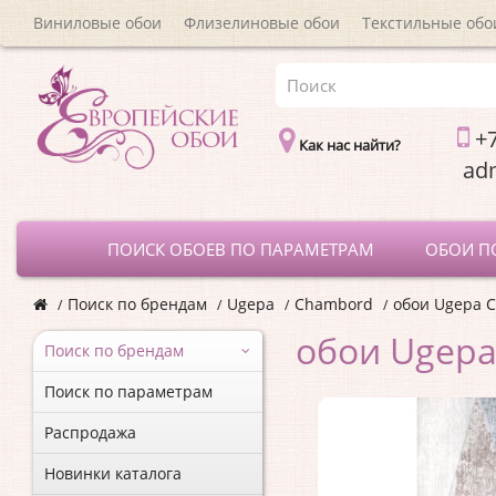
Виниловые обои
Флизелиновые обои
Текстильные обо
+7
Как нас найти?
a
ПОИСК ОБОЕВ ПО ПАРАМЕТРАМ
ОБОИ П
Поиск по брендам
Ugepa
Chambord
обои Ugepa 
обои Ugepa
Поиск по брендам
Поиск по параметрам
Распродажа
Новинки каталога