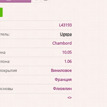
В
В
закладки
сравнение
L43193
тель:
Ugepa
Chambord
она
10.05
улона
1.06
покрытия
Виниловое
Франция
основы
Флизелин
<>