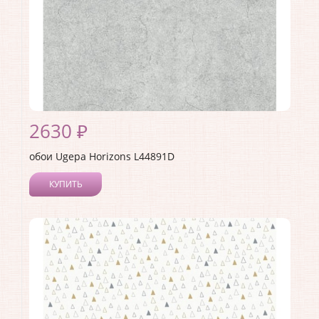
2630 ₽
обои Ugepa Horizons L44891D
КУПИТЬ
Производитель:
Ugepa
Коллекция:
Horizons
Длина рулона:
10.05
Ширина рулона:
1.06
Материал покрытия:
Виниловое
Страна:
Франция
Материал основы:
Флизелин
Раппорт:
<>