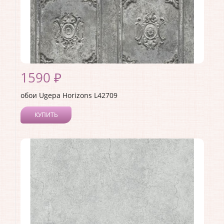
1590 ₽
обои Ugepa Horizons L42709
КУПИТЬ
Производитель:
Ugepa
Коллекция:
Horizons
Длина рулона:
10.05
Ширина рулона:
0.53
Материал покрытия:
Виниловое
Страна:
Франция
Материал основы:
Флизелин
Раппорт:
<>