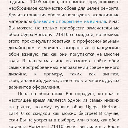
а длина - 10.05 метров, это поможет предположить
необходимое количество обоев для целей ремонта.
Для изготовления обоев используются экологичные
материалы
флизелин с покрытием из винила
. У нас
Вы можете не только приобрести замечательные
обои Ugepa Horizons L21410 со скидкой, но помимо
этого проконсультироваться с профессиональным
дизайнером и увидеть выбранные французские
обои вживую, так как они покупаются на многие
годы. В нашем магазине вы сможете найти обои
самых востребованных направлений современного
дизайна, к примеру, таких как винтаж,
скандинавский, дамаск, этно-стиль и многих других
вариантов оформления.
Цена на обои также Вас порадует, которая в
настоящее время является одной из самых низких
на рынке, поэтому купите обои Ugepa Horizons
L21410 со скидкой как можно быстрее! В случае,
если Вы не уверены в выборе, или в том, как обои
каталога Horizons L21410 будут выглядеть у Вас в