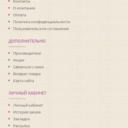
Материал основы:
Флизелин
Контакты
Раппорт:
<>
О компании
Оплата
Политика конфиденциальности
Пользовательское соглашение
ДОПОЛНИТЕЛЬНО
Производители
Акции
Связаться с нами
Возврат товара
Карта сайта
ЛИЧНЫЙ КАБИНЕТ
Личный кабинет
История заказа
Закладки
Рассылка