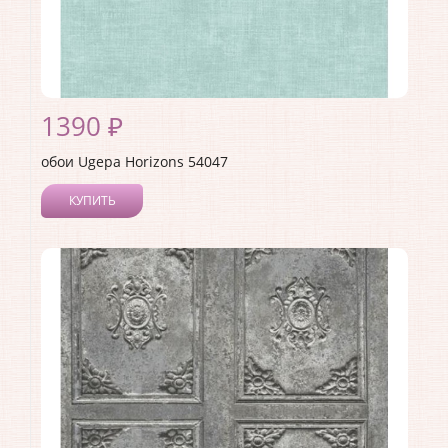
1390 ₽
обои Ugepa Horizons 54047
КУПИТЬ
Производитель:
Ugepa
Коллекция:
Horizons
Длина рулона:
10.05
Ширина рулона:
0.53
Материал покрытия:
Виниловое
Страна:
Франция
Материал основы:
Флизелин
Раппорт:
<>