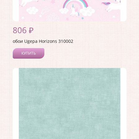
806 ₽
обои Ugepa Horizons 310002
КУПИТЬ
Производитель:
Ugepa
Коллекция:
Horizons
Длина рулона:
10.05
Ширина рулона:
0.53
Материал покрытия:
Виниловое
Страна:
Франция
Материал основы:
Флизелин
Раппорт:
<>