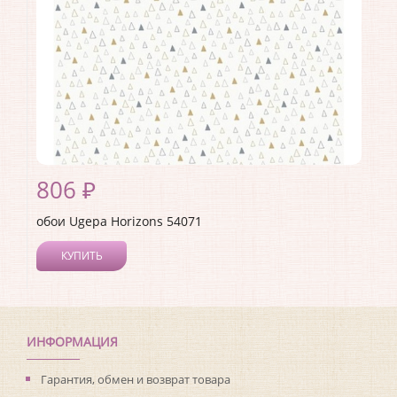
806 ₽
обои Ugepa Horizons 54071
КУПИТЬ
Производитель:
Ugepa
Коллекция:
Horizons
Длина рулона:
10.05
Ширина рулона:
0.53
ИНФОРМАЦИЯ
Материал покрытия:
Виниловое
Страна:
Франция
Гарантия, обмен и возврат товара