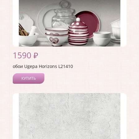
1590 ₽
обои Ugepa Horizons L21410
КУПИТЬ
Производитель:
Ugepa
Коллекция:
Horizons
Длина рулона:
10.05
Ширина рулона:
0.53
Материал покрытия:
Виниловое
Страна:
Франция
Материал основы:
Флизелин
Раппорт:
<>