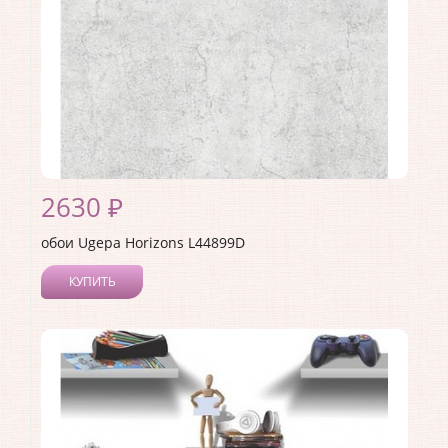
2630 ₽
обои Ugepa Horizons L44899D
КУПИТЬ
Производитель:
Ugepa
Коллекция:
Horizons
Длина рулона:
10.05
Ширина рулона:
1.06
Материал покрытия:
Виниловое
Страна:
Франция
Материал основы:
Флизелин