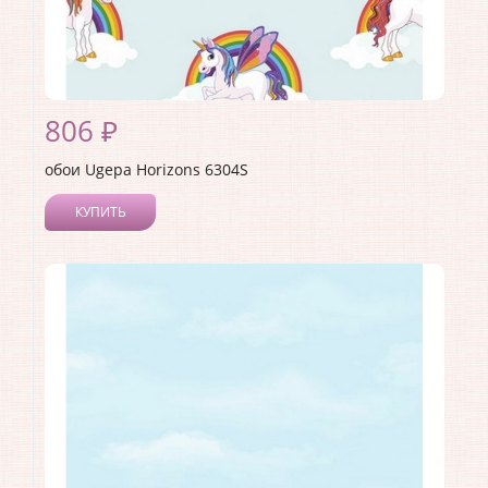
806 ₽
обои Ugepa Horizons 6304S
КУПИТЬ
Производитель:
Ugepa
Коллекция:
Horizons
Длина рулона:
10.05
Ширина рулона:
0.53
Материал покрытия:
Виниловое
Страна:
Франция
Материал основы:
Флизелин
Раппорт:
<>