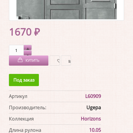
1670 ₽
КУПИТЬ
В
В
Под заказ
ЗАКЛАДКИ
СРАВНЕНИЕ
Артикул
L60909
Производитель:
Ugepa
Коллекция
Horizons
Длина рулона
10.05