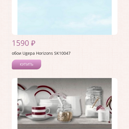
1590 ₽
обои Ugepa Horizons SK10047
КУПИТЬ
Производитель:
Ugepa
Коллекция:
Horizons
Длина рулона:
10.05
Ширина рулона:
0.53
Материал покрытия:
Виниловое
Страна:
Франция
Материал основы:
Флизелин
Раппорт:
<>