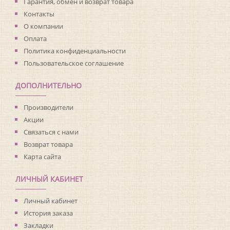
Страна:
Франция
Гарантия, обмен и возврат товара
Материал основы:
Флизелин
Контакты
Раппорт:
<>
О компании
Оплата
Политика конфиденциальности
Пользовательское соглашение
ДОПОЛНИТЕЛЬНО
Производители
Акции
Связаться с нами
Возврат товара
Карта сайта
ЛИЧНЫЙ КАБИНЕТ
Личный кабинет
История заказа
Закладки