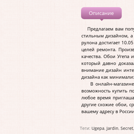
Описание
Предлагаем вам популя
стильным дизайном, а
рулона достигает 10.0
целей ремонта. Произ
качества. Обои Угепа 
который давно доказа
внимание дизайн инте
дизайна как минимализм
В онлайн-магазине Ев
возможность купить по
любое время приглашае
другие схожие обои, с
вашему адресу в России
Теги:
Ugepa
,
Jardin
,
Secret