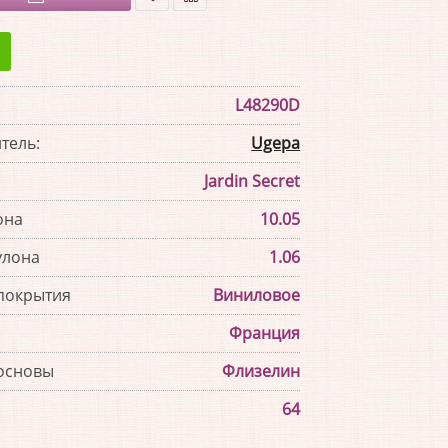
В
В
закладки
сравнение
L48290D
тель:
Ugepa
Jardin Secret
она
10.05
улона
1.06
покрытия
Виниловое
Франция
основы
Флизелин
64