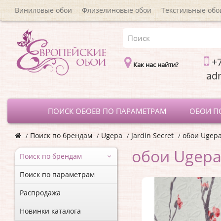
Виниловые обои
Флизелиновые обои
Текстильные обо
+7
Как нас найти?
a
ПОИСК ОБОЕВ ПО ПАРАМЕТРАМ
ОБОИ П
Поиск по брендам
Ugepa
Jardin Secret
обои Ugepa
обои Ugepa 
Поиск по брендам
Поиск по параметрам
Распродажа
Новинки каталога