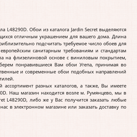
а L48290D. Обои из каталога Jardin Secret выделяются
ющихся отличным украшением для вашего дома. Длина
приблизительно подсчитать требуемое число обоев для
 европейским санитарным требованиям и стандартам
иала на флизелиновой основе с виниловым покрытием,
дберем понравившиеся Вам обои Угепа, принимая во
ственные и современные обои подобных направлений
тилей.
ссортимент разных каталогов, а также, Вы имеете
90D. Наш магазин находится возле м. Румянцево, мы в
ret L48290D, либо же у Вас получится заказать любые
 нас в электронном магазине или заказать доставку по