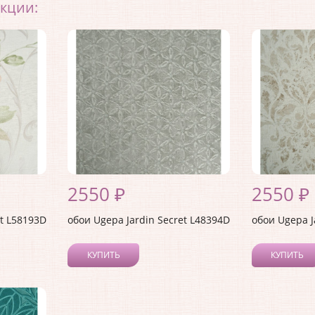
екции:
2550 ₽
2550 ₽
et L58193D
обои Ugepa Jardin Secret L48394D
обои Ugepa J
КУПИТЬ
КУПИТЬ