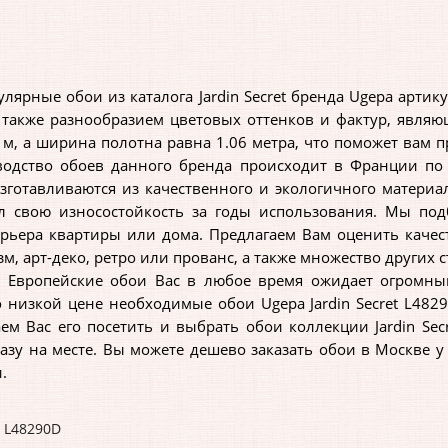
рные обои из каталога Jardin Secret бренда Ugepa артикул
 также разнообразием цветовых оттенков и фактур, явля
5 м, а ширина полотна равна 1.06 метра, что поможет вам 
водство обоев данного бренда происходит в Франции по
изготавливаются из качественного и экологичного матер
л свою износостойкость за годы использования. Мы по
рьера квартиры или дома. Предлагаем Вам оценить каче
, арт-деко, ретро или прованс, а также множество других с
ропейские обои Вас в любое время ожидает огромный а
 низкой цене необходимые обои Ugepa Jardin Secret L482
м Вас его посетить и выбрать обои коллекции Jardin Sec
разу на месте. Вы можете дешево заказать обои в Москве у
.
,
L48290D