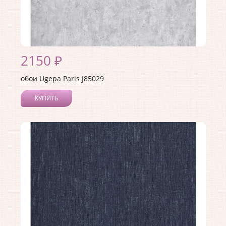
2150 ₽
обои Ugepa Paris J85029
КУПИТЬ
Производитель:
Ugepa
Коллекция:
Paris
Длина рулона:
10.05
Ширина рулона:
1.06
Материал покрытия:
Виниловое
Страна:
Франция
Материал основы:
Флизелин
Раппорт:
<>