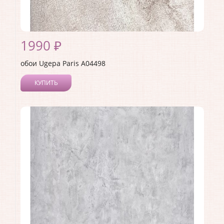
1990 ₽
обои Ugepa Paris A04498
КУПИТЬ
Производитель:
Ugepa
Коллекция:
Paris
Длина рулона:
10.05
Ширина рулона:
1.06
Материал покрытия:
Виниловое
Страна:
Франция
Материал основы:
Флизелин
Раппорт:
64