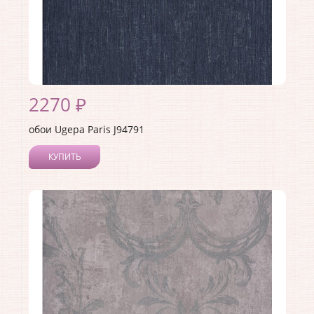
2270 ₽
обои Ugepa Paris J94791
КУПИТЬ
Производитель:
Ugepa
Коллекция:
Paris
Длина рулона:
10.05
Ширина рулона:
1.06
Материал покрытия:
Виниловое
Страна:
Франция
Материал основы:
Флизелин
Раппорт:
<>