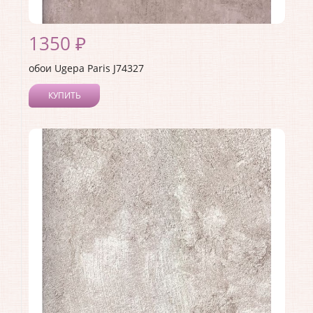
1350 ₽
обои Ugepa Paris J74327
КУПИТЬ
Производитель:
Ugepa
Коллекция:
Paris
Длина рулона:
10.05
Ширина рулона:
0.53
Материал покрытия:
Виниловое
Страна:
Франция
Материал основы:
Флизелин
Раппорт:
<>