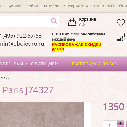
и
Бумажные обои с виниловым покрытием
Виниловые обои
Корзина
0 ₽
C 10:00 до 21:00. Мы работаем
 (495) 922-57-53
каждый день.
0
dmin@oboieuro.
РАСПРОДАЖА!! СКИДКИ
50%!!!
О БРЕНДАМ И КОЛЛЕКЦИЯМ
РАСПРОДАЖА ДО 50%
74327
КОНТАКТЫ
Paris J74327
1350