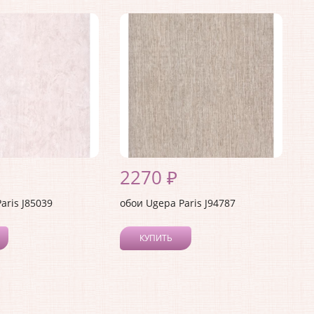
2270 ₽
aris J85039
обои Ugepa Paris J94787
КУПИТЬ