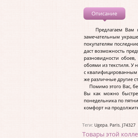
Описание
Предлагаем Вам купи
замечательным украше
покупателям последние
даст возможность пред
разновидности обоев,
обоями из текстиля. У 
с квалифицированным к
же различные другие с
Помимо этого Вас, без
Вы как можно быстрее
понедельника по пятни
комфорт на продолжит
Теги:
Ugepa
,
Paris
,
J74327
Товары этой колл