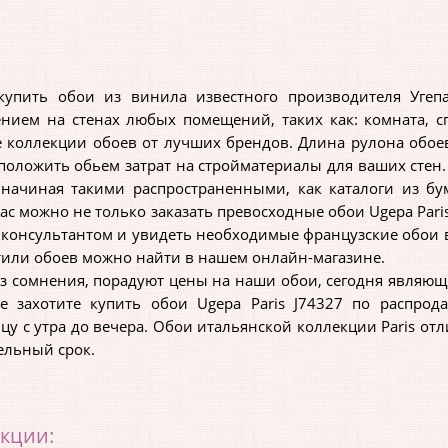
ть обои из винила известного производителя Угепа и
нием на стенах любых помещений, таких как: комната, 
 коллекции обоев от лучших брендов. Длина рулона обоев 
положить обьем затрат на стройматериалы для ваших стен.
 начиная такими распространенными, как каталоги из б
нас можно не только заказать превосходные обои Ugepa Paris
онсультантом и увидеть необходимые французские обои вж
тили обоев можно найти в нашем онлайн-магазине.
 сомнения, порадуют цены на наши обои, сегодня являющи
 захотите купить обои Ugepa Paris J74327 по распрод
цу с утра до вечера. Обои итальянской коллекции Paris от
ельный срок.
екции: