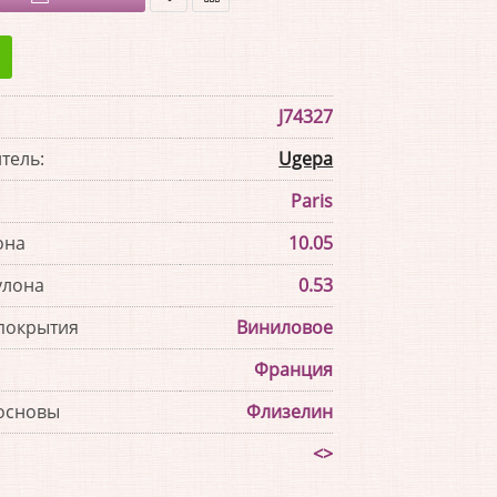
В
В
закладки
сравнение
J74327
тель:
Ugepa
Paris
она
10.05
улона
0.53
покрытия
Виниловое
Франция
основы
Флизелин
<>