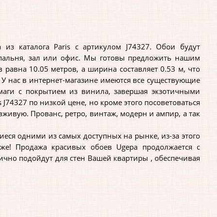
з каталога Paris с артикулом J74327. Обои будут
спальня, зал или офис. Мы готовы предложить нашим
равна 10.05 метров, а ширина составляет 0.53 м, что
 У нас в интернет-магазине имеются все существующие
умаги с покрытием из винила, завершая экзотичными
 J74327 по низкой цене, но кроме этого посоветоваться
ивую. Прованс, ретро, винтаж, модерн и ампир, а так
еся одними из самых доступных на рынке, из-за этого
аже! Продажа красивых обоев Ugepa продолжается с
лично подойдут для стен Вашей квартиры , обеспечивая