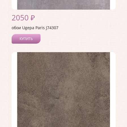
2050 ₽
обои Ugepa Paris J74307
КУПИТЬ
Производитель:
Ugepa
Коллекция:
Paris
Длина рулона:
10.05
Ширина рулона:
0.53
Материал покрытия:
Виниловое
Страна:
Франция
Материал основы:
Флизелин
Раппорт:
<>