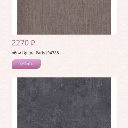
2270 ₽
обои Ugepa Paris J94788
КУПИТЬ
Производитель:
Ugepa
Коллекция:
Paris
Длина рулона:
10.05
Ширина рулона:
1.06
Материал покрытия:
Виниловое
Страна:
Франция
Материал основы:
Флизелин
Раппорт:
<>