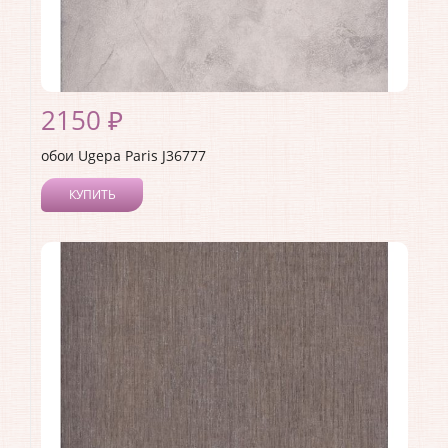
2150 ₽
обои Ugepa Paris J36777
КУПИТЬ
Производитель:
Ugepa
Коллекция:
Paris
Длина рулона:
10.05
Ширина рулона:
1.06
Материал покрытия:
Виниловое
Страна:
Франция
Материал основы:
Флизелин
Раппорт:
<>