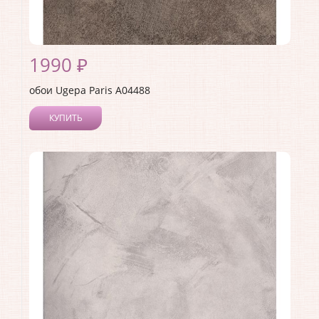
1990 ₽
обои Ugepa Paris A04488
КУПИТЬ
Производитель:
Ugepa
Коллекция:
Paris
Длина рулона:
10.05
Ширина рулона:
1.06
Материал покрытия:
Виниловое
Страна:
Франция
Материал основы:
Флизелин
Раппорт:
64