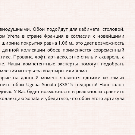
внодушными. Обои подойдут для кабинета, столовой,
ом Угепа в стране Франция в согласии с новейшими
 ширина покрытия равна 1.06 м., это дает возможность
ве данной коллекции обоев применяется современный
ике. Прованс, лофт, арт-деко, этно-стиль и акварель, а
не. Наши компетентные эксперты помогут подобрать
рмления интерьера квартиры или дома.
торые на данный момент являются одними из самых
упить обои Ugepa Sonata J83815 недорого! Наш салон
дных. У Вас будет возможность в реальности сравнить
ллекцию Sonata и убедиться, что обои этого артикула