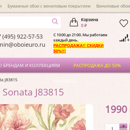
и
Бумажные обои с виниловым покрытием
Виниловые обои
Корзина
0 ₽
C 10:00 до 21:00. Мы работаем
 (495) 922-57-53
каждый день.
0
dmin@oboieuro.
РАСПРОДАЖА!! СКИДКИ
50%!!!
О БРЕНДАМ И КОЛЛЕКЦИЯМ
РАСПРОДАЖА ДО 50%
ta J83815
КОНТАКТЫ
 Sonata J83815
1990