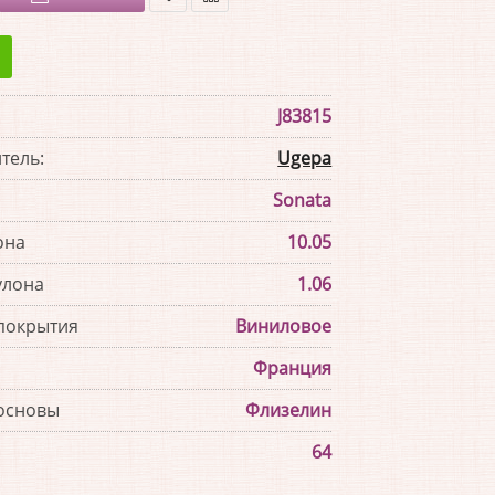
В
В
закладки
сравнение
J83815
тель:
Ugepa
Sonata
она
10.05
улона
1.06
покрытия
Виниловое
Франция
основы
Флизелин
64