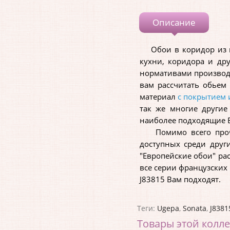
Описание
Обои в коридор из ко
кухни, коридора и др
нормативами производс
вам рассчитать обьем
материал
с покрытием 
так же многие другие
наиболее подходящие В
Помимо всего прочег
доступных среди други
"Европейские обои" ра
все серии французских
J83815 Вам подходят.
Теги:
Ugepa
,
Sonata
,
J8381
Товары этой колл