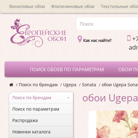
Виниловые обои
Флизелиновые обои
Текстильные обо
+7
Как нас найти?
a
ПОИСК ОБОЕВ ПО ПАРАМЕТРАМ
ОБОИ П
Поиск по брендам
Ugepa
Sonata
обои Ugepa Sona
обои Ugepa
Поиск по брендам
Поиск по параметрам
Распродажа
Новинки каталога