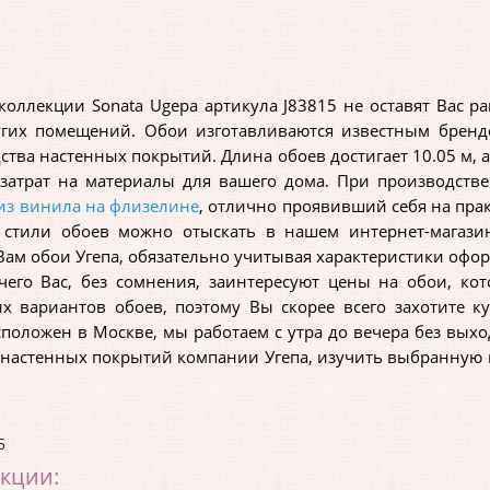
ллекции Sonata Ugepa артикула J83815 не оставят Вас ра
угих помещений. Обои изготавливаются известным бренд
тва настенных покрытий. Длина обоев достигает 10.05 м, а
 затрат на материалы для вашего дома. При производст
из винила на флизелине
, отлично проявивший себя на практ
 стили обоев можно отыскать в нашем интернет-магази
ам обои Угепа, обязательно учитывая характеристики офо
о Вас, без сомнения, заинтересуют цены на обои, ко
х вариантов обоев, поэтому Вы скорее всего захотите к
сположен в Москве, мы работаем с утра до вечера без выхо
 настенных покрытий компании Угепа, изучить выбранную ко
5
екции: