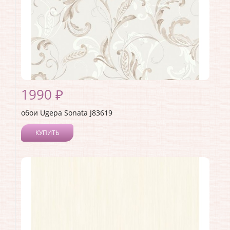
1990 ₽
обои Ugepa Sonata J83619
КУПИТЬ
Производитель:
Ugepa
Коллекция:
Sonata
Длина рулона:
10.05
Ширина рулона:
1.06
Материал покрытия:
Виниловое
Страна:
Франция
Материал основы:
Флизелин
Раппорт:
53