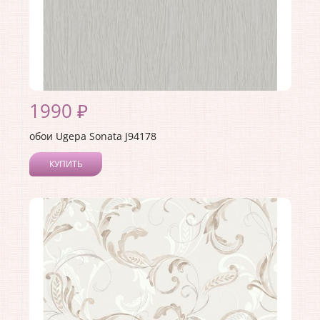
1990 ₽
обои Ugepa Sonata J94178
КУПИТЬ
Производитель:
Ugepa
Коллекция:
Sonata
Длина рулона:
10.05
Ширина рулона:
1.06
Материал покрытия:
Виниловое
Страна:
Франция
Материал основы:
Флизелин
Раппорт:
<>