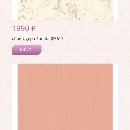
1990 ₽
обои Ugepa Sonata J83617
КУПИТЬ
Производитель:
Ugepa
Коллекция:
Sonata
Длина рулона:
10.05
Ширина рулона:
1.06
Материал покрытия:
Виниловое
Страна:
Франция
Материал основы:
Флизелин
Раппорт:
53