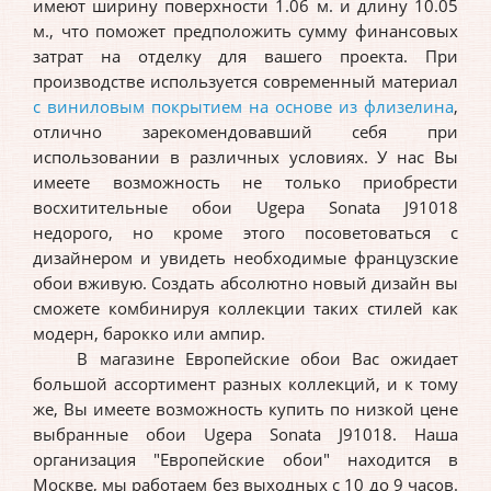
имеют ширину поверхности 1.06 м. и длину 10.05
м., что поможет предположить сумму финансовых
затрат на отделку для вашего проекта. При
производстве используется современный материал
с виниловым покрытием на основе из флизелина
,
отлично зарекомендовавший себя при
использовании в различных условиях. У нас Вы
имеете возможность не только приобрести
восхитительные обои Ugepa Sonata J91018
недорого, но кроме этого посоветоваться с
дизайнером и увидеть необходимые французские
обои вживую. Создать абсолютно новый дизайн вы
сможете комбинируя коллекции таких стилей как
модерн, барокко или ампир.
В магазине Европейские обои Вас ожидает
большой ассортимент разных коллекций, и к тому
же, Вы имеете возможность купить по низкой цене
выбранные обои Ugepa Sonata J91018. Наша
организация "Европейские обои" находится в
Москве, мы работаем без выходных с 10 до 9 часов.