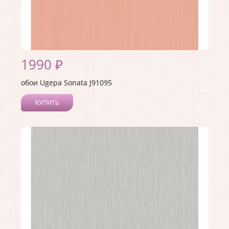
1990 ₽
обои Ugepa Sonata J91095
КУПИТЬ
Производитель:
Ugepa
Коллекция:
Sonata
Длина рулона:
10.05
Ширина рулона:
1.06
Материал покрытия:
Виниловое
Страна:
Франция
Материал основы:
Флизелин
Раппорт:
<>