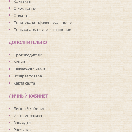
Материал основы:
Флизелин
Контакты
Раппорт:
<>
О компании
Оплата
Политика конфиденциальности
Пользовательское соглашение
ДОПОЛНИТЕЛЬНО
Производители
Акции
Связаться с нами
Возврат товара
Карта сайта
ЛИЧНЫЙ КАБИНЕТ
Личный кабинет
История заказа
Закладки
Рассылка