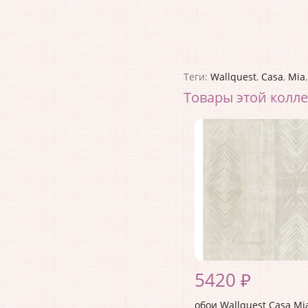
Теги:
Wallquest
,
Casa
,
Mia
Товары этой колл
5420 ₽
обои Wallquest Casa Mi