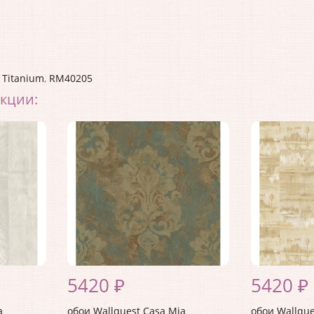
,
Titanium
,
RM40205
екции:
5420 ₽
5420 ₽
a
обои Wallquest Casa Mia
обои Wallque