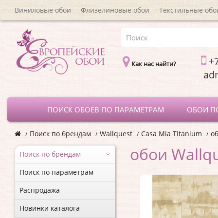
Виниловые обои
Флизелиновые обои
Текстильные обо
+7
Как нас найти?
a
ПОИСК ОБОЕВ ПО ПАРАМЕТРАМ
ОБОИ П
Поиск по брендам
Wallquest
Casa Mia Titanium
об
обои Wallq
Поиск по брендам
Поиск по параметрам
Распродажа
Новинки каталога