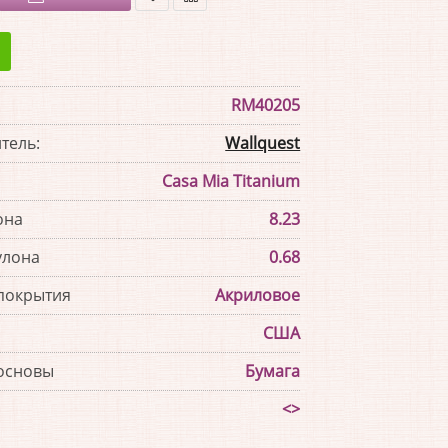
В
В
закладки
сравнение
RM40205
тель:
Wallquest
Casa Mia Titanium
она
8.23
улона
0.68
покрытия
Акриловое
США
основы
Бумага
<>