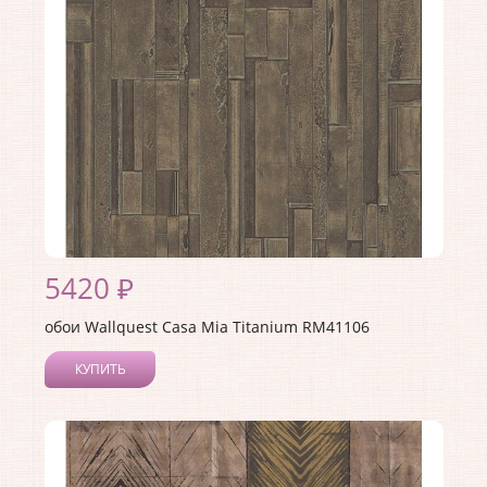
Страна:
США
Материал основы:
Бумага
Раппорт:
<>
5420 ₽
обои Wallquest Casa Mia Titanium RM41106
КУПИТЬ
Производитель:
Wallquest
Коллекция:
Casa Mia Titanium
Длина рулона:
10
Ширина рулона:
0.52