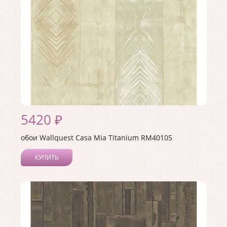
5420 ₽
обои Wallquest Casa Mia Titanium RM40105
КУПИТЬ
Производитель:
Wallquest
Коллекция:
Casa Mia Titanium
Длина рулона:
10
Ширина рулона:
0.52
Материал покрытия:
Акриловое