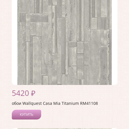
Ширина рулона:
0.52
Материал покрытия:
Акриловое
Страна:
США
Материал основы:
Бумага
Раппорт:
<>
5420 ₽
обои Wallquest Casa Mia Titanium RM41108
КУПИТЬ
Производитель:
Wallquest