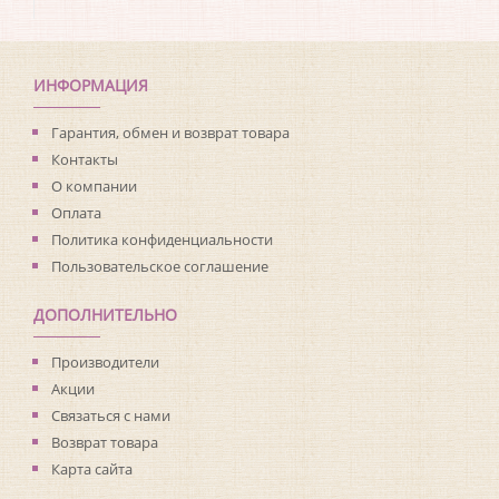
Производитель:
Wallquest
Коллекция:
Casa Mia Titanium
Длина рулона:
10
Ширина рулона:
0.52
ИНФОРМАЦИЯ
Материал покрытия:
Акриловое
Страна:
США
Гарантия, обмен и возврат товара
Материал основы:
Бумага
Контакты
Раппорт:
<>
О компании
Оплата
Политика конфиденциальности
Пользовательское соглашение
ДОПОЛНИТЕЛЬНО
Производители
Акции
Связаться с нами
Возврат товара
Карта сайта