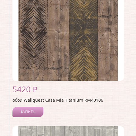
Материал покрытия:
Акриловое
Страна:
США
Материал основы:
Бумага
Раппорт:
<>
5420 ₽
обои Wallquest Casa Mia Titanium RM40106
КУПИТЬ
Производитель:
Wallquest
Коллекция:
Casa Mia Titanium
Длина рулона:
10