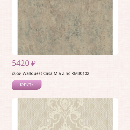
5420 ₽
обои Wallquest Casa Mia Zinc RM30102
КУПИТЬ
Производитель:
Wallquest
Коллекция:
Casa Mia Zinc
Длина рулона:
10
Ширина рулона:
0.52
Материал покрытия:
Акриловое
Страна:
США