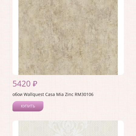
Страна:
США
Материал основы:
Бумага
Раппорт:
<>
5420 ₽
обои Wallquest Casa Mia Zinc RM30106
КУПИТЬ
Производитель:
Wallquest
Коллекция:
Casa Mia Zinc
Длина рулона:
10
Ширина рулона:
0.52