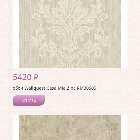
Материал основы:
Бумага
Раппорт:
<>
5420 ₽
обои Wallquest Casa Mia Zinc RM30505
КУПИТЬ
Производитель:
Wallquest
Коллекция:
Casa Mia Zinc
Длина рулона:
10
Ширина рулона:
0.52
Материал покрытия:
Акриловое