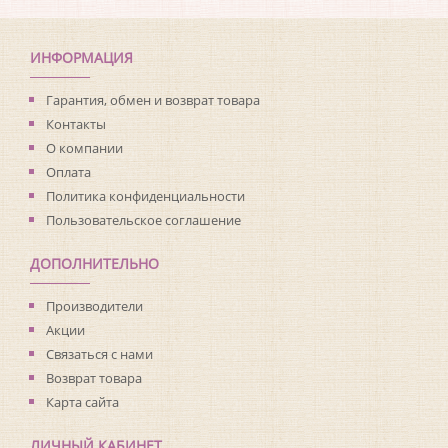
Коллекция:
Casa Mia Zinc
Длина рулона:
10
Ширина рулона:
0.52
ИНФОРМАЦИЯ
Материал покрытия:
Акриловое
Страна:
США
Гарантия, обмен и возврат товара
Материал основы:
Бумага
Контакты
Раппорт:
<>
О компании
Оплата
Политика конфиденциальности
Пользовательское соглашение
ДОПОЛНИТЕЛЬНО
Производители
Акции
Связаться с нами
Возврат товара
Карта сайта
ЛИЧНЫЙ КАБИНЕТ