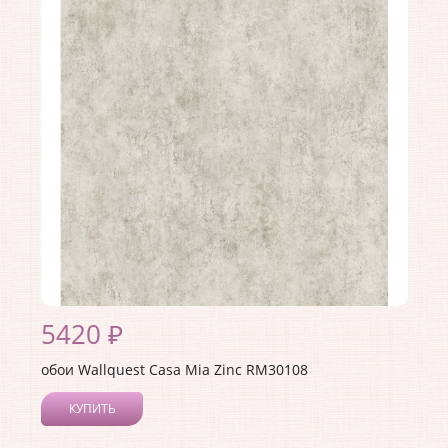
Длина рулона:
10
Ширина рулона:
0.52
Материал покрытия:
Акриловое
Страна:
США
Материал основы:
Бумага
Раппорт:
<>
5420 ₽
обои Wallquest Casa Mia Zinc RM30108
КУПИТЬ
Производитель:
Wallquest