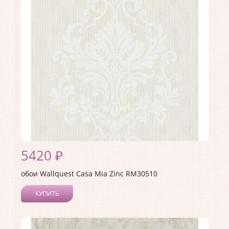
Материал покрытия:
Акриловое
Страна:
США
Материал основы:
Бумага
Раппорт:
<>
5420 ₽
обои Wallquest Casa Mia Zinc RM30510
КУПИТЬ
Производитель:
Wallquest
Коллекция:
Casa Mia Zinc