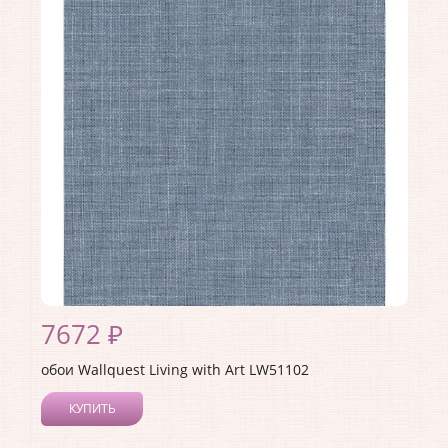
Длина рулона:
8.23
Ширина рулона:
0.68
Материал покрытия:
Акриловое
Страна:
США
Материал основы:
Бумага
Раппорт:
68
7672 ₽
обои Wallquest Living with Art LW51102
КУПИТЬ
Производитель:
Wallquest