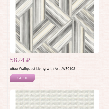
Материал основы:
Бумага
Раппорт:
53
5824 ₽
обои Wallquest Living with Art LW50108
КУПИТЬ
Производитель:
Wallquest
Коллекция:
Living with Art
Длина рулона:
8.23
Ширина рулона:
0.68
Материал покрытия:
Акриловое