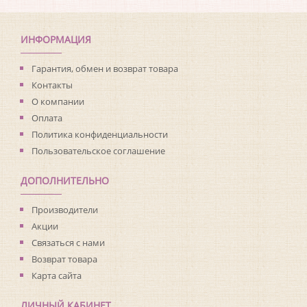
Коллекция:
Living with Art
Длина рулона:
8.23
Ширина рулона:
0.68
ИНФОРМАЦИЯ
Материал покрытия:
Виниловое
Страна:
США
Гарантия, обмен и возврат товара
Материал основы:
Флизелин
Контакты
Раппорт:
<>
О компании
Оплата
Политика конфиденциальности
Пользовательское соглашение
ДОПОЛНИТЕЛЬНО
Производители
Акции
Связаться с нами
Возврат товара
Карта сайта
ЛИЧНЫЙ КАБИНЕТ