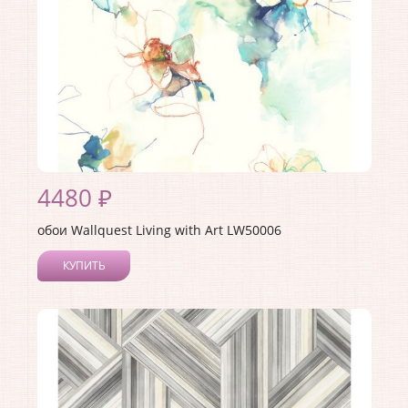
4480 ₽
обои Wallquest Living with Art LW50006
КУПИТЬ
Производитель:
Wallquest
Коллекция:
Living with Art
Длина рулона:
8.23
Ширина рулона:
0.68
Материал покрытия:
Акриловое
Страна:
США