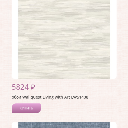
Материал покрытия:
Акриловое
Страна:
США
Материал основы:
Бумага
Раппорт:
<>
5824 ₽
обои Wallquest Living with Art LW51408
КУПИТЬ
Производитель:
Wallquest
Коллекция:
Living with Art