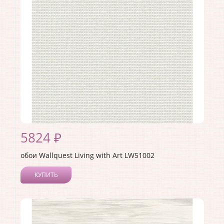
Страна:
США
Материал основы:
Бумага
Раппорт:
60
5824 ₽
обои Wallquest Living with Art LW51002
КУПИТЬ
Производитель:
Wallquest
Коллекция:
Living with Art
Длина рулона:
8.23
Ширина рулона:
0.68