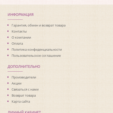
Коллекция:
Living with Art
Длина рулона:
8.23
Ширина рулона:
0.68
ИНФОРМАЦИЯ
Материал покрытия:
Виниловое
Страна:
США
Гарантия, обмен и возврат товара
Материал основы:
Флизелин
Контакты
Раппорт:
<>
О компании
Оплата
Политика конфиденциальности
Пользовательское соглашение
ДОПОЛНИТЕЛЬНО
Производители
Акции
Связаться с нами
Возврат товара
Карта сайта
ЛИЧНЫЙ КАБИНЕТ