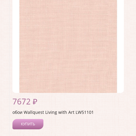
Длина рулона:
8.23
Ширина рулона:
0.68
Материал покрытия:
Акриловое
Страна:
США
Материал основы:
Бумага
Раппорт:
68
7672 ₽
обои Wallquest Living with Art LW51101
КУПИТЬ
Производитель:
Wallquest