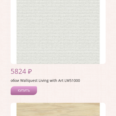
Страна:
США
Материал основы:
Бумага
Раппорт:
60
5824 ₽
обои Wallquest Living with Art LW51000
КУПИТЬ
Производитель:
Wallquest
Коллекция:
Living with Art
Длина рулона:
8.23
Ширина рулона:
0.68