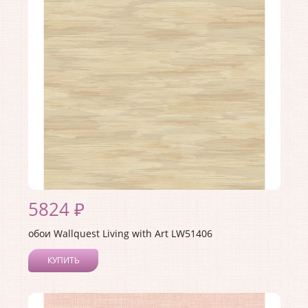
Материал покрытия:
Акриловое
Страна:
США
Материал основы:
Бумага
Раппорт:
<>
5824 ₽
обои Wallquest Living with Art LW51406
КУПИТЬ
Производитель:
Wallquest
Коллекция:
Living with Art