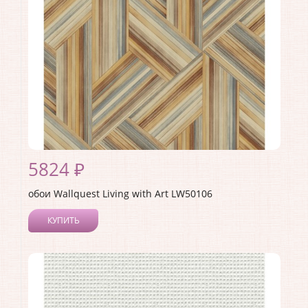
Материал основы:
Бумага
Раппорт:
53
5824 ₽
обои Wallquest Living with Art LW50106
КУПИТЬ
Производитель:
Wallquest
Коллекция:
Living with Art
Длина рулона:
8.23
Ширина рулона:
0.68
Материал покрытия:
Акриловое