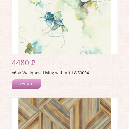
4480 ₽
обои Wallquest Living with Art LW50004
КУПИТЬ
Производитель:
Wallquest
Коллекция:
Living with Art
Длина рулона:
8.23
Ширина рулона:
0.68
Материал покрытия:
Акриловое
Страна:
США