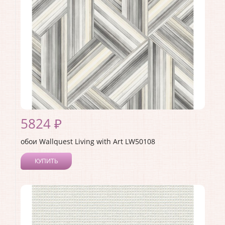
Материал основы:
Бумага
Раппорт:
53
5824 ₽
обои Wallquest Living with Art LW50108
КУПИТЬ
Производитель:
Wallquest
Коллекция:
Living with Art
Длина рулона:
8.23
Ширина рулона:
0.68
Материал покрытия:
Акриловое