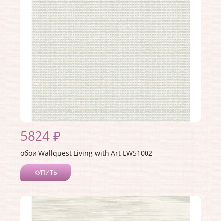
Страна:
США
Материал основы:
Бумага
Раппорт:
60
5824 ₽
обои Wallquest Living with Art LW51002
КУПИТЬ
Производитель:
Wallquest
Коллекция:
Living with Art
Длина рулона:
8.23
Ширина рулона:
0.68