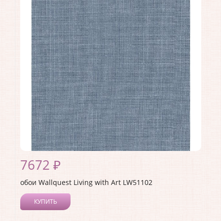
Длина рулона:
8.23
Ширина рулона:
0.68
Материал покрытия:
Акриловое
Страна:
США
Материал основы:
Бумага
Раппорт:
68
7672 ₽
обои Wallquest Living with Art LW51102
КУПИТЬ
Производитель:
Wallquest