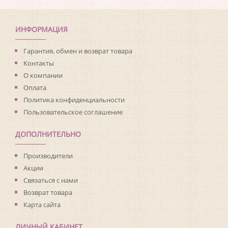
Коллекция:
Living with Art
Длина рулона:
8.23
Ширина рулона:
0.68
ИНФОРМАЦИЯ
Материал покрытия:
Виниловое
Страна:
США
Гарантия, обмен и возврат товара
Материал основы:
Флизелин
Контакты
Раппорт:
<>
О компании
Оплата
Политика конфиденциальности
Пользовательское соглашение
ДОПОЛНИТЕЛЬНО
Производители
Акции
Связаться с нами
Возврат товара
Карта сайта
ЛИЧНЫЙ КАБИНЕТ