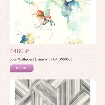
4480 ₽
обои Wallquest Living with Art LW50006
КУПИТЬ
Производитель:
Wallquest
Коллекция:
Living with Art
Длина рулона:
8.23
Ширина рулона:
0.68
Материал покрытия:
Акриловое
Страна:
США