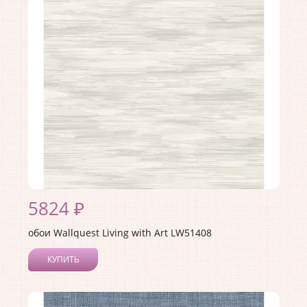
Материал покрытия:
Акриловое
Страна:
США
Материал основы:
Бумага
Раппорт:
<>
5824 ₽
обои Wallquest Living with Art LW51408
КУПИТЬ
Производитель:
Wallquest
Коллекция:
Living with Art