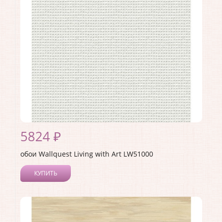
Страна:
США
Материал основы:
Бумага
Раппорт:
60
5824 ₽
обои Wallquest Living with Art LW51000
КУПИТЬ
Производитель:
Wallquest
Коллекция:
Living with Art
Длина рулона:
8.23
Ширина рулона:
0.68