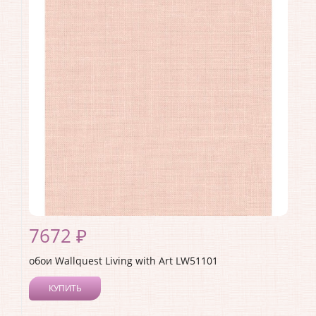
Длина рулона:
8.23
Ширина рулона:
0.68
Материал покрытия:
Акриловое
Страна:
США
Материал основы:
Бумага
Раппорт:
68
7672 ₽
обои Wallquest Living with Art LW51101
КУПИТЬ
Производитель:
Wallquest