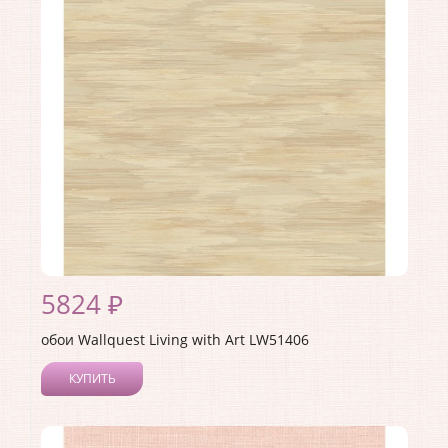
Материал покрытия:
Акриловое
Страна:
США
Материал основы:
Бумага
Раппорт:
<>
5824 ₽
обои Wallquest Living with Art LW51406
КУПИТЬ
Производитель:
Wallquest
Коллекция:
Living with Art