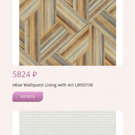
Материал основы:
Бумага
Раппорт:
53
5824 ₽
обои Wallquest Living with Art LW50106
КУПИТЬ
Производитель:
Wallquest
Коллекция:
Living with Art
Длина рулона:
8.23
Ширина рулона:
0.68
Материал покрытия:
Акриловое