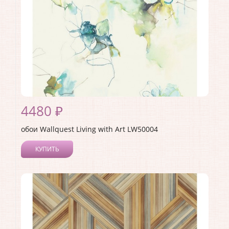
4480 ₽
обои Wallquest Living with Art LW50004
КУПИТЬ
Производитель:
Wallquest
Коллекция:
Living with Art
Длина рулона:
8.23
Ширина рулона:
0.68
Материал покрытия:
Акриловое
Страна:
США