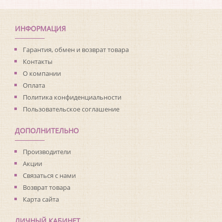
Коллекция:
Living with Art
Длина рулона:
8.23
Ширина рулона:
0.68
ИНФОРМАЦИЯ
Материал покрытия:
Виниловое
Страна:
США
Гарантия, обмен и возврат товара
Материал основы:
Флизелин
Контакты
Раппорт:
<>
О компании
Оплата
Политика конфиденциальности
Пользовательское соглашение
ДОПОЛНИТЕЛЬНО
Производители
Акции
Связаться с нами
Возврат товара
Карта сайта
ЛИЧНЫЙ КАБИНЕТ