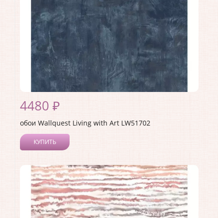
4480 ₽
обои Wallquest Living with Art LW51702
КУПИТЬ
Производитель:
Wallquest
Коллекция:
Living with Art
Длина рулона:
8.23
Ширина рулона:
0.68
Материал покрытия:
Акриловое
Страна:
США