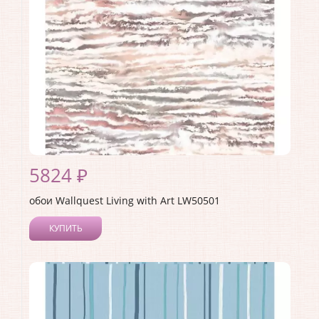
Материал основы:
Бумага
Раппорт:
64
5824 ₽
обои Wallquest Living with Art LW50501
КУПИТЬ
Производитель:
Wallquest
Коллекция:
Living with Art
Длина рулона:
8.23
Ширина рулона:
0.68
Материал покрытия:
Акриловое