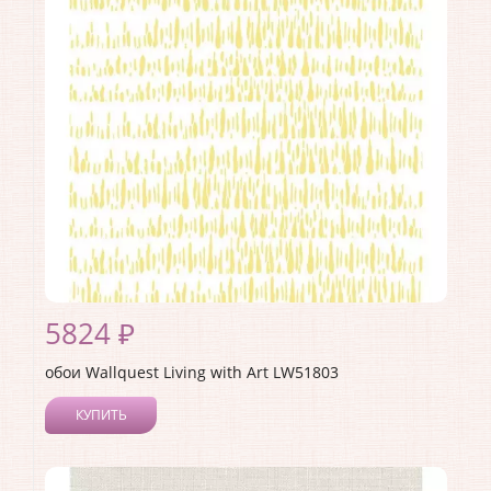
Материал покрытия:
Акриловое
Страна:
США
Материал основы:
Бумага
Раппорт:
53
5824 ₽
обои Wallquest Living with Art LW51803
КУПИТЬ
Производитель:
Wallquest
Коллекция:
Living with Art