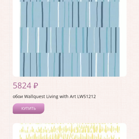
Страна:
США
Материал основы:
Бумага
Раппорт:
53
5824 ₽
обои Wallquest Living with Art LW51212
КУПИТЬ
Производитель:
Wallquest
Коллекция:
Living with Art
Длина рулона:
8.23
Ширина рулона:
0.68