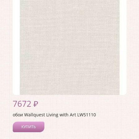
Длина рулона:
8.23
Ширина рулона:
0.68
Материал покрытия:
Акриловое
Страна:
США
Материал основы:
Бумага
Раппорт:
64
7672 ₽
обои Wallquest Living with Art LW51110
КУПИТЬ
Производитель:
Wallquest