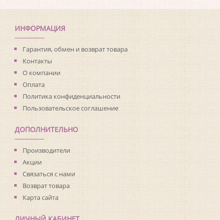
Коллекция:
Living with Art
Длина рулона:
8.23
Ширина рулона:
0.68
ИНФОРМАЦИЯ
Материал покрытия:
Виниловое
Страна:
США
Гарантия, обмен и возврат товара
Материал основы:
Флизелин
Контакты
Раппорт:
<>
О компании
Оплата
Политика конфиденциальности
Пользовательское соглашение
ДОПОЛНИТЕЛЬНО
Производители
Акции
Связаться с нами
Возврат товара
Карта сайта
ЛИЧНЫЙ КАБИНЕТ