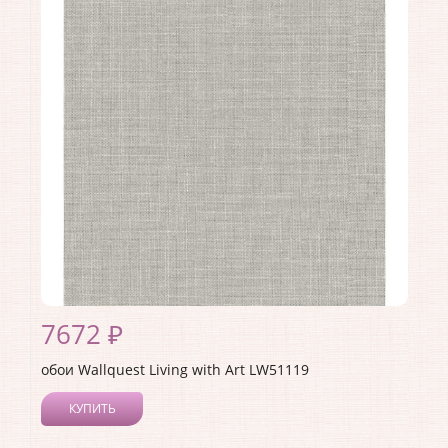
Длина рулона:
8.23
Ширина рулона:
0.68
Материал покрытия:
Виниловое
Страна:
США
Материал основы:
Флизелин
Раппорт:
53
7672 ₽
обои Wallquest Living with Art LW51119
КУПИТЬ
Производитель:
Wallquest