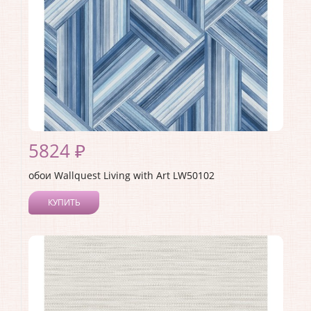
5824 ₽
обои Wallquest Living with Art LW50102
КУПИТЬ
Производитель:
Wallquest
Коллекция:
Living with Art
Длина рулона:
8.23
Ширина рулона:
0.68
Материал покрытия:
Акриловое
Страна:
США