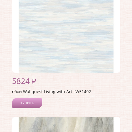
Страна:
США
Материал основы:
Бумага
Раппорт:
53
5824 ₽
обои Wallquest Living with Art LW51402
КУПИТЬ
Производитель:
Wallquest
Коллекция:
Living with Art
Длина рулона:
8.23
Ширина рулона:
0.68