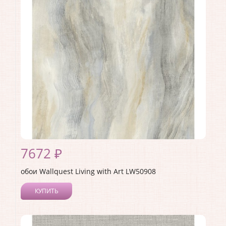
Материал покрытия:
Акриловое
Страна:
США
Материал основы:
Бумага
Раппорт:
68
7672 ₽
обои Wallquest Living with Art LW50908
КУПИТЬ
Производитель:
Wallquest
Коллекция:
Living with Art