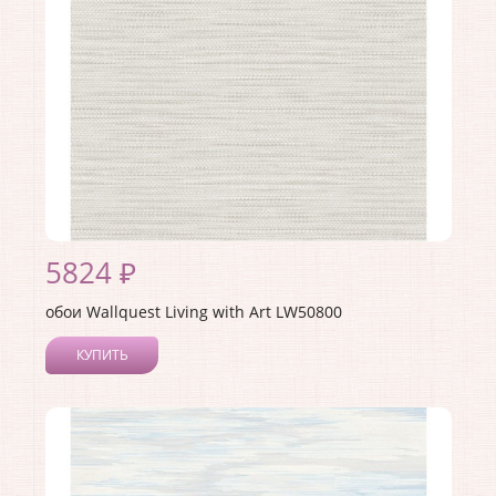
Материал основы:
Бумага
Раппорт:
60
5824 ₽
обои Wallquest Living with Art LW50800
КУПИТЬ
Производитель:
Wallquest
Коллекция:
Living with Art
Длина рулона:
8.23
Ширина рулона:
0.68
Материал покрытия:
Акриловое