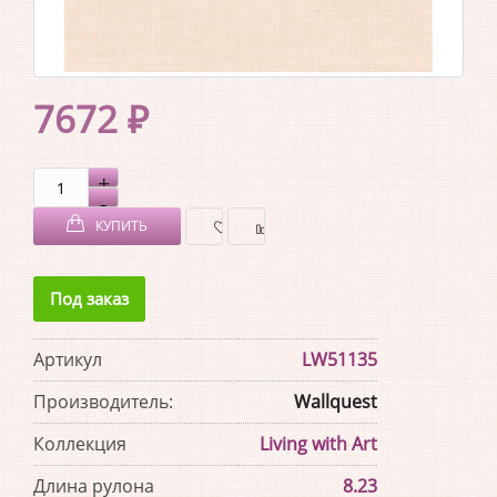
7672 ₽
КУПИТЬ
В
В
Под заказ
ЗАКЛАДКИ
СРАВНЕНИЕ
Артикул
LW51135
Производитель:
Wallquest
Коллекция
Living with Art
Длина рулона
8.23