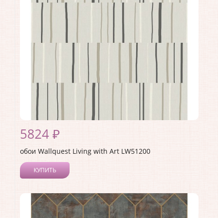
Страна:
США
Материал основы:
Бумага
Раппорт:
53
5824 ₽
обои Wallquest Living with Art LW51200
КУПИТЬ
Производитель:
Wallquest
Коллекция:
Living with Art
Длина рулона:
8.23
Ширина рулона:
0.68