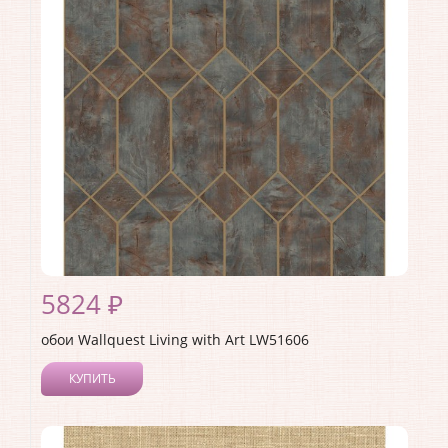
Материал покрытия:
Акриловое
Страна:
США
Материал основы:
Бумага
Раппорт:
53
5824 ₽
обои Wallquest Living with Art LW51606
КУПИТЬ
Производитель:
Wallquest
Коллекция:
Living with Art