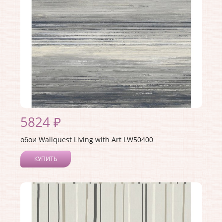
Материал основы:
Бумага
Раппорт:
53
5824 ₽
обои Wallquest Living with Art LW50400
КУПИТЬ
Производитель:
Wallquest
Коллекция:
Living with Art
Длина рулона:
8.23
Ширина рулона:
0.68
Материал покрытия:
Акриловое