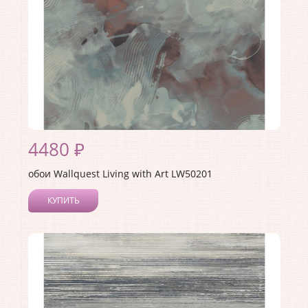
4480 ₽
обои Wallquest Living with Art LW50201
КУПИТЬ
Производитель:
Wallquest
Коллекция:
Living with Art
Длина рулона:
10
Ширина рулона:
0.52
Материал покрытия:
Акриловое
Страна:
США