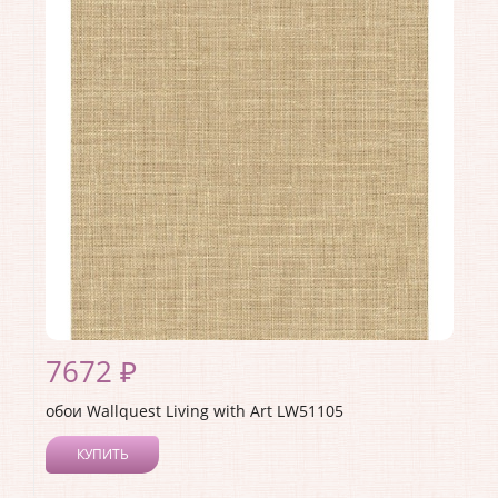
Длина рулона:
8.23
Ширина рулона:
0.68
Материал покрытия:
Акриловое
Страна:
США
Материал основы:
Бумага
Раппорт:
53
7672 ₽
обои Wallquest Living with Art LW51105
КУПИТЬ
Производитель:
Wallquest