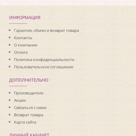
Коллекция:
Living with Art
Длина рулона:
8.23
Ширина рулона:
0.68
ИНФОРМАЦИЯ
Материал покрытия:
Виниловое
Страна:
США
Гарантия, обмен и возврат товара
Материал основы:
Флизелин
Контакты
Раппорт:
<>
О компании
Оплата
Политика конфиденциальности
Пользовательское соглашение
ДОПОЛНИТЕЛЬНО
Производители
Акции
Связаться с нами
Возврат товара
Карта сайта
ЛИЧНЫЙ КАБИНЕТ