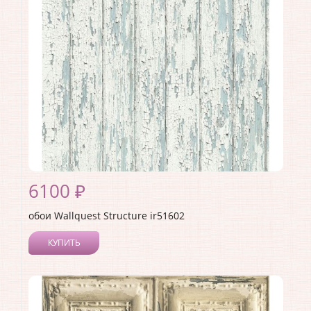
Страна:
США
Материал основы:
Бумага
Раппорт:
53
6100 ₽
обои Wallquest Structure ir51602
КУПИТЬ
Производитель:
Wallquest
Коллекция:
Structure
Длина рулона:
8.2
Ширина рулона:
0.68