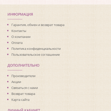
Коллекция:
Structure
Длина рулона:
8.2
Ширина рулона:
0.68
ИНФОРМАЦИЯ
Материал покрытия:
Акриловое
Страна:
США
Гарантия, обмен и возврат товара
Материал основы:
Бумага
Контакты
Раппорт:
53
О компании
Оплата
Политика конфиденциальности
Пользовательское соглашение
ДОПОЛНИТЕЛЬНО
Производители
Акции
Связаться с нами
Возврат товара
Карта сайта
ЛИЧНЫЙ КАБИНЕТ