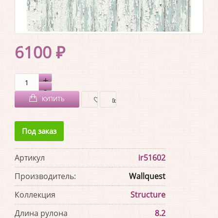
6100 ₽
КУПИТЬ
В
В
Под заказ
ЗАКЛАДКИ
СРАВНЕНИЕ
Артикул
ir51602
Производитель:
Wallquest
Коллекция
Structure
Длина рулона
8.2