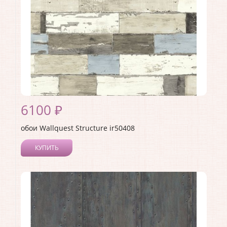
6100 ₽
обои Wallquest Structure ir50408
КУПИТЬ
Производитель:
Wallquest
Коллекция:
Structure
Длина рулона:
8.2
Ширина рулона:
0.68
Материал покрытия:
Акриловое
Страна:
США