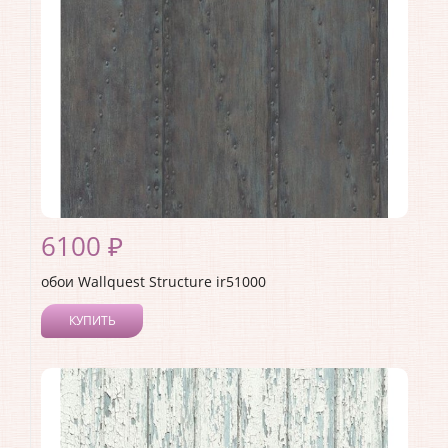
Материал основы:
Бумага
Раппорт:
53
6100 ₽
обои Wallquest Structure ir51000
КУПИТЬ
Производитель:
Wallquest
Коллекция:
Structure
Длина рулона:
8.2
Ширина рулона:
0.68
Материал покрытия:
Акриловое