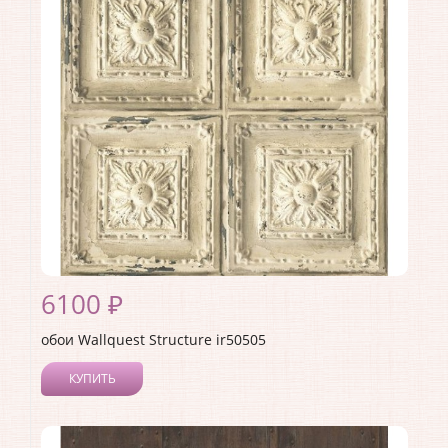
Материал покрытия:
Акриловое
Страна:
США
Материал основы:
Бумага
Раппорт:
53
6100 ₽
обои Wallquest Structure ir50505
КУПИТЬ
Производитель:
Wallquest
Коллекция:
Structure