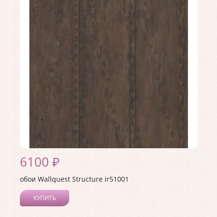
Длина рулона:
10.05
Ширина рулона:
0.53
Материал покрытия:
Акриловое
Страна:
США
Материал основы:
Бумага
Раппорт:
53
6100 ₽
обои Wallquest Structure ir51001
КУПИТЬ
Производитель:
Wallquest