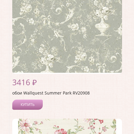
Страна:
Германия
Материал основы:
Бумага
Раппорт:
<>
3416 ₽
обои Wallquest Summer Park RV20908
КУПИТЬ
Производитель:
Wallquest
Коллекция:
Summer Park
Длина рулона:
8.23
Ширина рулона:
0.68