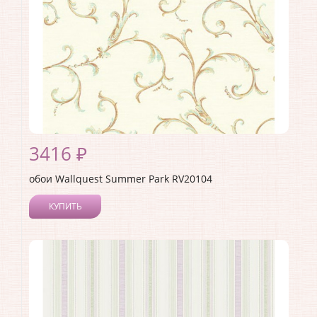
3416 ₽
обои Wallquest Summer Park RV20104
КУПИТЬ
Производитель:
Wallquest
Коллекция:
Summer Park
Длина рулона:
10.05
Ширина рулона:
0.52
Материал покрытия:
Акриловое
Страна:
Германия