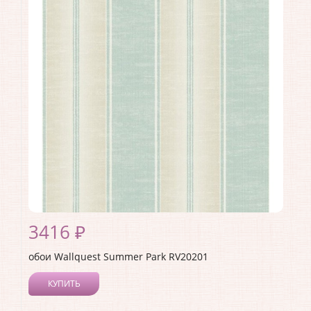
Длина рулона:
10.05
Ширина рулона:
0.52
Материал покрытия:
Акриловое
Страна:
Германия
Материал основы:
Бумага
Раппорт:
53
3416 ₽
обои Wallquest Summer Park RV20201
КУПИТЬ
Производитель:
Wallquest