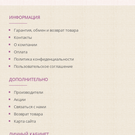
Коллекция:
Summer Park
Длина рулона:
10.05
Ширина рулона:
0.52
ИНФОРМАЦИЯ
Материал покрытия:
Акриловое
Страна:
Германия
Гарантия, обмен и возврат товара
Материал основы:
Бумага
Контакты
Раппорт:
<>
О компании
Оплата
Политика конфиденциальности
Пользовательское соглашение
ДОПОЛНИТЕЛЬНО
Производители
Акции
Связаться с нами
Возврат товара
Карта сайта
ЛИЧНЫЙ КАБИНЕТ