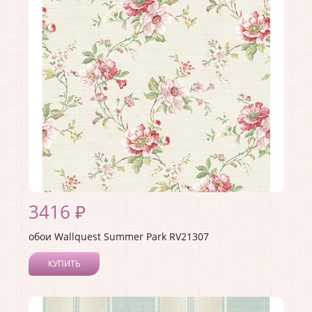
Материал покрытия:
Акриловое
Страна:
Германия
Материал основы:
Бумага
Раппорт:
60
3416 ₽
обои Wallquest Summer Park RV21307
КУПИТЬ
Производитель:
Wallquest
Коллекция:
Summer Park