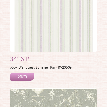
Материал основы:
Бумага
Раппорт:
53
3416 ₽
обои Wallquest Summer Park RV20509
КУПИТЬ
Производитель:
Wallquest
Коллекция:
Summer Park
Длина рулона:
10.05
Ширина рулона:
0.52
Материал покрытия:
Акриловое