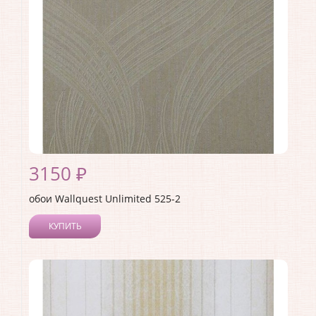
Материал основы:
Флизелин
Раппорт:
<>
3150 ₽
обои Wallquest Unlimited 525-2
КУПИТЬ
Производитель:
Wallquest
Коллекция:
Unlimited
Длина рулона:
10.05
Ширина рулона:
0.53
Материал покрытия:
Без покрытия