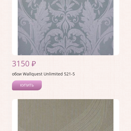
3150 ₽
обои Wallquest Unlimited 521-5
КУПИТЬ
Производитель:
Wallquest
Коллекция:
Unlimited
Длина рулона:
10.05
Ширина рулона:
0.53
Материал покрытия:
Без покрытия
Страна:
США