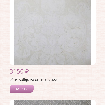
Материал покрытия:
Без покрытия
Страна:
США
Материал основы:
Флизелин
Раппорт:
<>
3150 ₽
обои Wallquest Unlimited 522-1
КУПИТЬ
Производитель:
Wallquest
Коллекция:
Unlimited