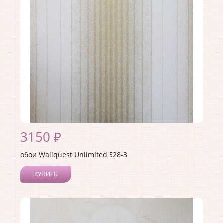
Страна:
США
Материал основы:
Флизелин
Раппорт:
<>
3150 ₽
обои Wallquest Unlimited 528-3
КУПИТЬ
Производитель:
Wallquest
Коллекция:
Unlimited
Длина рулона:
10.05
Ширина рулона:
0.53