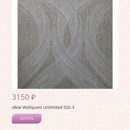
Длина рулона:
10.05
Ширина рулона:
0.53
Материал покрытия:
Без покрытия
Страна:
США
Материал основы:
Флизелин
Раппорт:
<>
3150 ₽
обои Wallquest Unlimited 525-3
КУПИТЬ
Производитель:
Wallquest