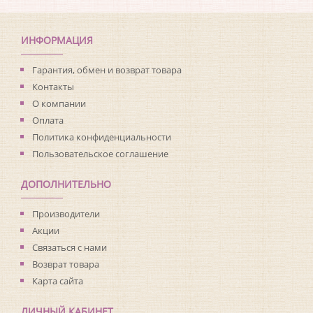
Коллекция:
Unlimited
Длина рулона:
10.05
Ширина рулона:
0.53
ИНФОРМАЦИЯ
Материал покрытия:
Без покрытия
Страна:
США
Гарантия, обмен и возврат товара
Материал основы:
Флизелин
Контакты
Раппорт:
<>
О компании
Оплата
Политика конфиденциальности
Пользовательское соглашение
ДОПОЛНИТЕЛЬНО
Производители
Акции
Связаться с нами
Возврат товара
Карта сайта
ЛИЧНЫЙ КАБИНЕТ