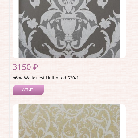
3150 ₽
обои Wallquest Unlimited 520-1
КУПИТЬ
Производитель:
Wallquest
Коллекция:
Unlimited
Длина рулона:
10.05
Ширина рулона:
0.53
Материал покрытия:
Без покрытия
Страна:
США