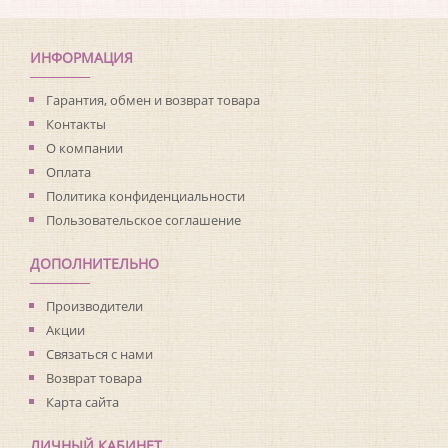
Коллекция:
Unlimited
Длина рулона:
10.05
Ширина рулона:
0.53
ИНФОРМАЦИЯ
Материал покрытия:
Без покрытия
Страна:
США
Гарантия, обмен и возврат товара
Материал основы:
Флизелин
Контакты
Раппорт:
<>
О компании
Оплата
Политика конфиденциальности
Пользовательское соглашение
ДОПОЛНИТЕЛЬНО
Производители
Акции
Связаться с нами
Возврат товара
Карта сайта
ЛИЧНЫЙ КАБИНЕТ