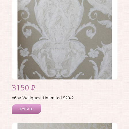
Материал покрытия:
Без покрытия
Страна:
США
Материал основы:
Флизелин
Раппорт:
<>
3150 ₽
обои Wallquest Unlimited 520-2
КУПИТЬ
Производитель:
Wallquest
Коллекция:
Unlimited