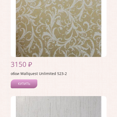
Материал основы:
Флизелин
Раппорт:
<>
3150 ₽
обои Wallquest Unlimited 523-2
КУПИТЬ
Производитель:
Wallquest
Коллекция:
Unlimited
Длина рулона:
10.05
Ширина рулона:
0.53
Материал покрытия:
Без покрытия