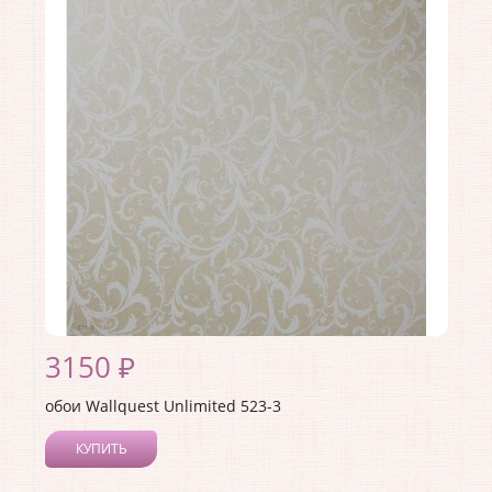
Длина рулона:
10.05
Ширина рулона:
0.53
Материал покрытия:
Без покрытия
Страна:
США
Материал основы:
Флизелин
Раппорт:
<>
3150 ₽
обои Wallquest Unlimited 523-3
КУПИТЬ
Производитель:
Wallquest