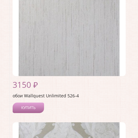
Страна:
США
Материал основы:
Флизелин
Раппорт:
<>
3150 ₽
обои Wallquest Unlimited 526-4
КУПИТЬ
Производитель:
Wallquest
Коллекция:
Unlimited
Длина рулона:
10.05
Ширина рулона:
0.53