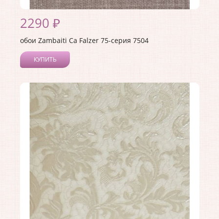
2290 ₽
обои Zambaiti Ca Falzer 75-серия 7504
КУПИТЬ
Производитель:
Zambaiti
Коллекция:
Ca Falzer 75-серия
Длина рулона:
10.05
Ширина рулона:
0.7
Материал покрытия:
Виниловое
Страна:
Италия
Материал основы:
Бумага
Раппорт:
<>