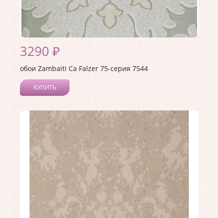
3290 ₽
обои Zambaiti Ca Falzer 75-серия 7544
КУПИТЬ
Производитель:
Zambaiti
Коллекция:
Ca Falzer 75-серия
Длина рулона:
10.05
Ширина рулона:
0.7
Материал покрытия:
Виниловое
Страна:
Италия
Материал основы:
Бумага
Раппорт:
64