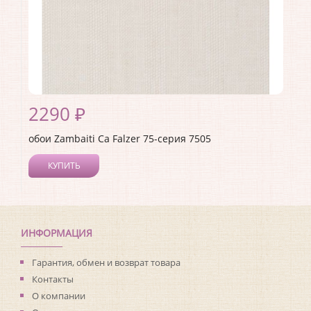
2290 ₽
обои Zambaiti Ca Falzer 75-серия 7505
КУПИТЬ
Производитель:
Zambaiti
Коллекция:
Ca Falzer 75-серия
Длина рулона:
10.05
Ширина рулона:
0.7
ИНФОРМАЦИЯ
Материал покрытия:
Виниловое
Страна:
Италия
Гарантия, обмен и возврат товара
Материал основы:
Бумага
Контакты
Раппорт:
<>
О компании