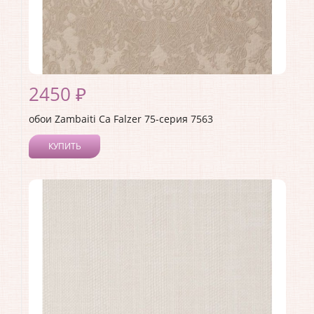
2450 ₽
обои Zambaiti Ca Falzer 75-серия 7563
КУПИТЬ
Производитель:
Zambaiti
Коллекция:
Ca Falzer 75-серия
Длина рулона:
10.05
Ширина рулона:
0.7
Материал покрытия:
Виниловое
Страна:
Италия
Материал основы:
Бумага
Раппорт:
60