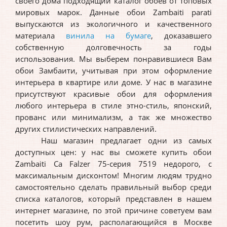
своего дома подходящий каталог обоев от топовых
мировых марок. Данные обои Zambaiti parati
выпускаются из экологичного и качественного
материала
винила на бумаге
, доказавшего
собственную долговечность за годы
использования. Мы выберем понравившиеся Вам
обои Замбаити, учитывая при этом оформление
интерьера в квартире или доме. У нас в магазине
присутствуют красивые обои для оформления
любого интерьера в стиле этно-стиль, японский,
прованс или минимализм, а так же множество
других стилистических направлений.
Наш магазин предлагает одни из самых
доступных цен: у нас вы сможете купить обои
Zambaiti Ca Falzer 75-серия 7519 недорого, с
максимальным дисконтом! Многим людям трудно
самостоятельно сделать правильный выбор среди
списка каталогов, который представлен в нашем
интернет магазине, по этой причине советуем вам
посетить шоу рум, располагающийся в Москве