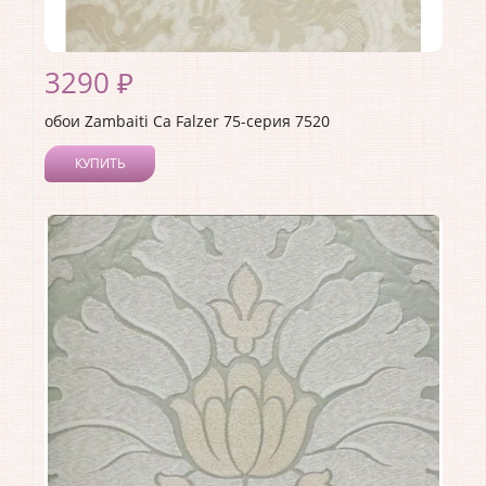
3290 ₽
обои Zambaiti Ca Falzer 75-серия 7520
КУПИТЬ
Производитель:
Zambaiti
Коллекция:
Ca Falzer 75-серия
Длина рулона:
10.05
Ширина рулона:
0.7
Материал покрытия:
Виниловое
Страна:
Италия
Материал основы:
Бумага
Раппорт:
60