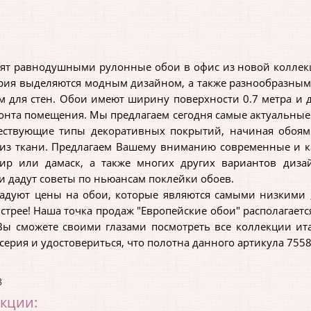
т равнодушными рулонные обои в офис из новой коллекции
-серия выделяются модным дизайном, а также разнообразны
для стен. Обои имеют ширину поверхности 0.7 метра и дл
онта помещения. Мы предлагаем сегодня самые актуальные
ествующие типы декоративных покрытий, начиная обоям
из ткани. Предлагаем Вашему вниманию современные и к
пир или дамаск, а также многих других вариантов диза
 дадут советы по ньюансам поклейки обоев.
уют цены на обои, которые являются самыми низкими , п
стрее! Наша точка продаж "Европейские обои" располагаетс
 Вы сможете своими глазами посмотреть все коллекции и
-серия и удостовериться, что полотна данного артикула 755
8
екции: