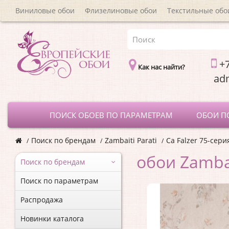
Виниловые обои
Флизелиновые обои
Текстильные обо
+7
Как нас найти?
a
ПОИСК ОБОЕВ ПО ПАРАМЕТРАМ
ОБОИ П
Поиск по брендам
Zambaiti Parati
Ca Falzer 75-сери
обои Zambai
Поиск по брендам
Поиск по параметрам
Распродажа
Новинки каталога