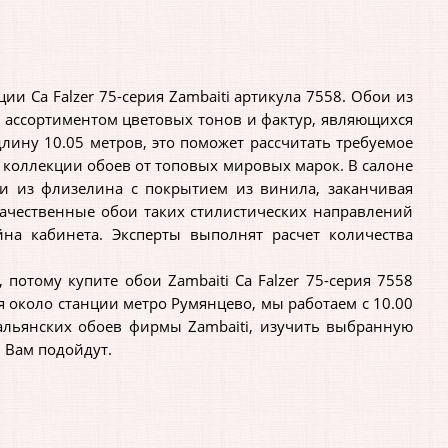
 Ca Falzer 75-серия Zambaiti артикула 7558. Обои из
м ассортиментом цветовых тонов и фактур, являющихся
ину 10.05 метров, это поможет рассчитать требуемое
 коллекции обоев от топовых мировых марок. В салоне
и из флизелина с покрытием из винила, заканчивая
ачественные обои таких стилистических направлений
йна кабинета. Эксперты выполнят расчет количества
отому купите обои Zambaiti Ca Falzer 75-серия 7558
я около станции метро Румянцево, мы работаем с 10.00
тальянских обоев фирмы Zambaiti, изучить выбранную
8 Вам подойдут.