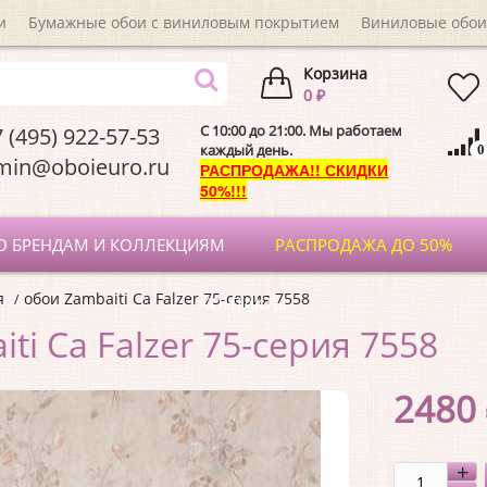
и
Бумажные обои с виниловым покрытием
Виниловые обои
Корзина
0 ₽
C 10:00 до 21:00. Мы работаем
 (495) 922-57-53
каждый день.
0
dmin@oboieuro.
РАСПРОДАЖА!! СКИДКИ
50%!!!
О БРЕНДАМ И КОЛЛЕКЦИЯМ
РАСПРОДАЖА ДО 50%
я
обои Zambaiti Ca Falzer 75-серия 7558
КОНТАКТЫ
ti Ca Falzer 75-серия 7558
2480