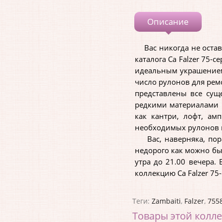
Описание
Вас никогда не оставя
каталога Ca Falzer 75
идеальным украшением 
число рулонов для рем
представлены все сущ
редкими материалами 
как кантри, лофт, ам
необходимых рулонов и
Вас, наверняка, порад
недорого как можно бы
утра до 21.00 вечера.
коллекцию Ca Falzer 75
Теги:
Zambaiti
,
Falzer
,
755
Товары этой колл