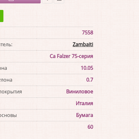
В
В
закладки
сравнение
7558
тель:
Zambaiti
Ca Falzer 75-серия
она
10.05
улона
0.7
покрытия
Виниловое
Италия
основы
Бумага
60