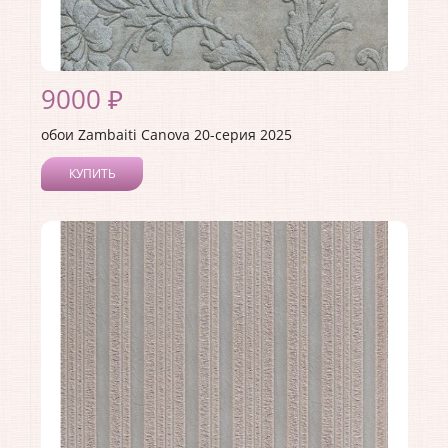
9000 ₽
обои Zambaiti Canova 20-серия 2025
КУПИТЬ
Производитель:
Zambaiti
Коллекция:
Canova 20-серия
Длина рулона:
10
Ширина рулона:
0.7
Материал покрытия:
Виниловое
Страна:
Италия
Материал основы:
Бумага
Раппорт:
60