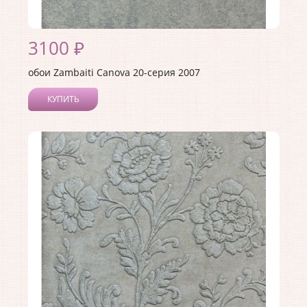
3100 ₽
обои Zambaiti Canova 20-серия 2007
КУПИТЬ
Производитель:
Zambaiti
Коллекция:
Canova 20-серия
Длина рулона:
10
Ширина рулона:
0.7
Материал покрытия:
Виниловое
Страна:
Италия
Материал основы:
Бумага
Раппорт:
<>