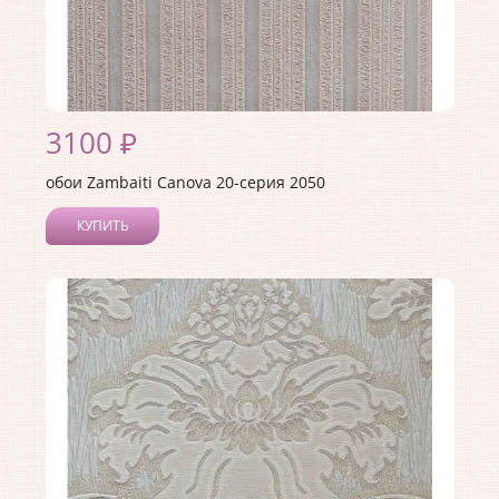
3100 ₽
обои Zambaiti Canova 20-серия 2050
КУПИТЬ
Производитель:
Zambaiti
Коллекция:
Canova 20-серия
Длина рулона:
10
Ширина рулона:
0.7
Материал покрытия:
Виниловое
Страна:
Италия
Материал основы:
Бумага
Раппорт:
<>