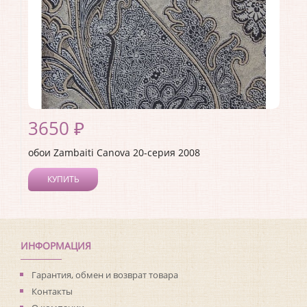
3650 ₽
обои Zambaiti Canova 20-серия 2008
КУПИТЬ
Производитель:
Zambaiti
Коллекция:
Canova 20-серия
Длина рулона:
10
Ширина рулона:
0.7
ИНФОРМАЦИЯ
Материал покрытия:
Виниловое
Страна:
Италия
Гарантия, обмен и возврат товара
Материал основы:
Бумага
Контакты
Раппорт:
64