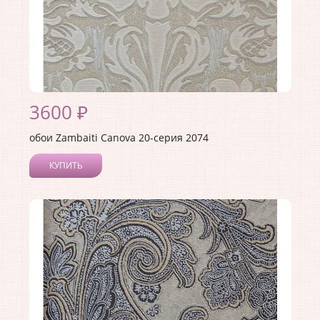
3600 ₽
обои Zambaiti Canova 20-серия 2074
КУПИТЬ
Производитель:
Zambaiti
Коллекция:
Canova 20-серия
Длина рулона:
10
Ширина рулона:
0.7
Материал покрытия:
Виниловое
Страна:
Италия
Материал основы:
Бумага
Раппорт:
64