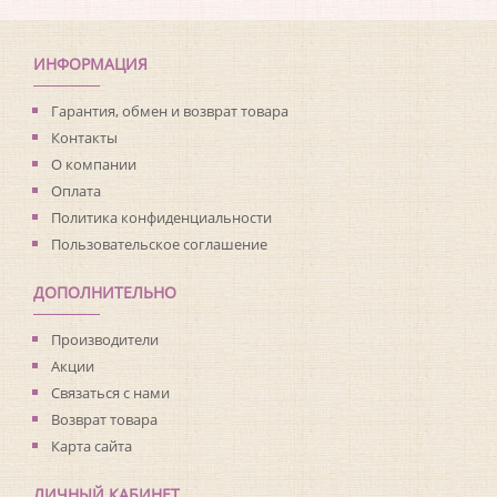
Коллекция:
Beaumont
Длина рулона:
10
Ширина рулона:
0.53
ИНФОРМАЦИЯ
Материал покрытия:
Без покрытия
Страна:
Канада
Гарантия, обмен и возврат товара
Материал основы:
Флизелин
Контакты
Раппорт:
26
О компании
Оплата
Политика конфиденциальности
Пользовательское соглашение
ДОПОЛНИТЕЛЬНО
Производители
Акции
Связаться с нами
Возврат товара
Карта сайта
ЛИЧНЫЙ КАБИНЕТ