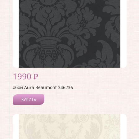
Материал основы:
Флизелин
Раппорт:
53
1990 ₽
обои Aura Beaumont 346236
КУПИТЬ
Производитель:
Aura
Коллекция:
Beaumont
Длина рулона:
10
Ширина рулона:
0.53
Материал покрытия:
Без покрытия