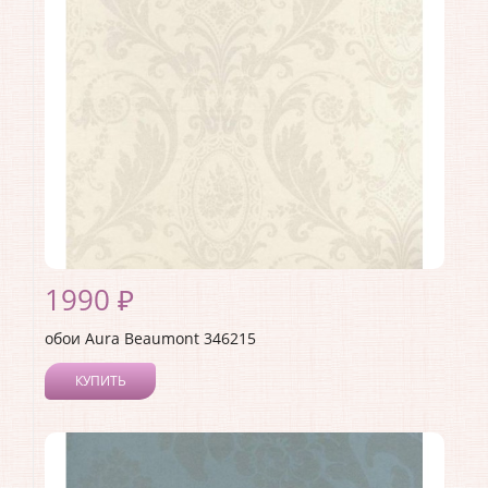
Страна:
Канада
Материал основы:
Флизелин
Раппорт:
53
1990 ₽
обои Aura Beaumont 346215
КУПИТЬ
Производитель:
Aura
Коллекция:
Beaumont
Длина рулона:
10
Ширина рулона:
0.53