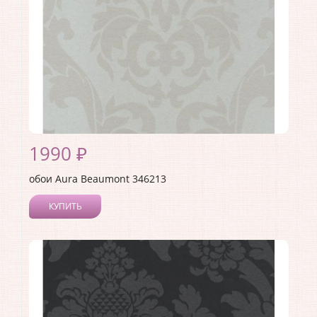
1990 ₽
обои Aura Beaumont 346213
КУПИТЬ
Производитель:
Aura
Коллекция:
Beaumont
Длина рулона:
10
Ширина рулона:
0.53
Материал покрытия:
Без покрытия
Страна:
Канада