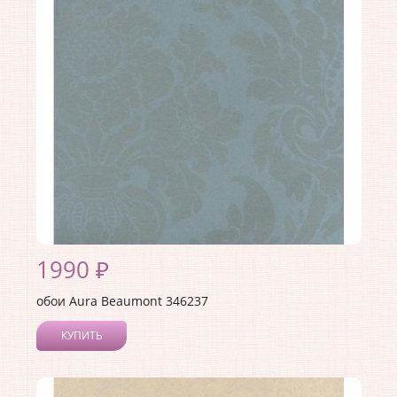
Материал покрытия:
Без покрытия
Страна:
Канада
Материал основы:
Флизелин
Раппорт:
26
1990 ₽
обои Aura Beaumont 346237
КУПИТЬ
Производитель:
Aura
Коллекция:
Beaumont