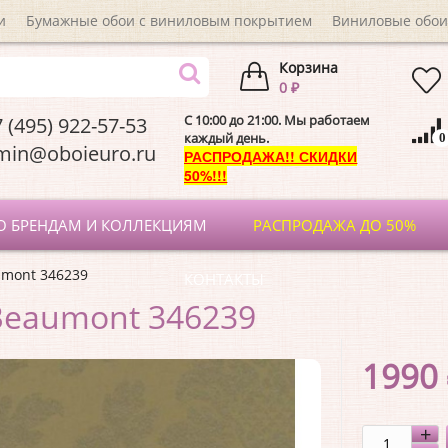
и
Бумажные обои с виниловым покрытием
Виниловые обои
Корзина
0 ₽
C 10:00 до 21:00. Мы работаем
 (495) 922-57-53
каждый день.
0
dmin@oboieuro.
РАСПРОДАЖА!! СКИДКИ
50%!!!
О БРЕНДАМ И КОЛЛЕКЦИЯМ
РАСПРОДАЖА ДО 50%
umont 346239
КОНТАКТЫ
Beaumont 346239
1990