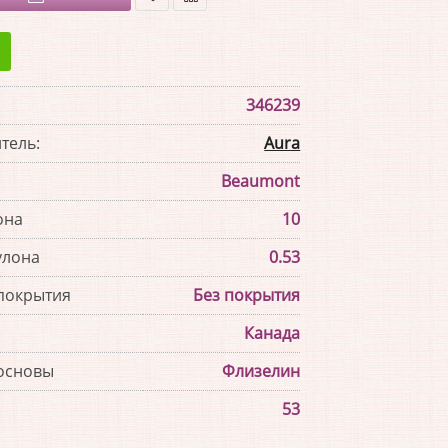
В
В
закладки
сравнение
346239
тель:
Aura
Beaumont
она
10
улона
0.53
покрытия
Без покрытия
Канада
основы
Флизелин
53