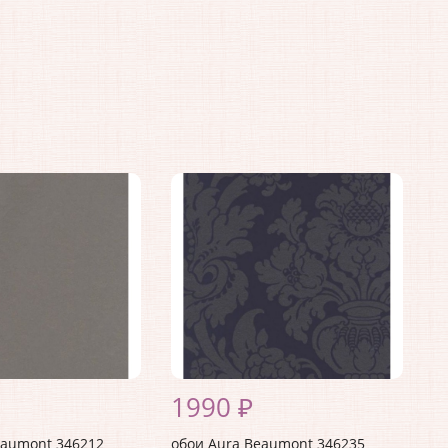
1990 ₽
eaumont 346212
обои Aura Beaumont 346235