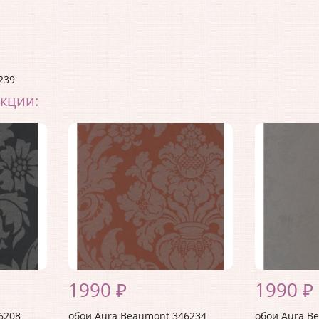
239
екции:
1990 ₽
1990 ₽
6208
обои Aura Beaumont 346234
обои Aura B