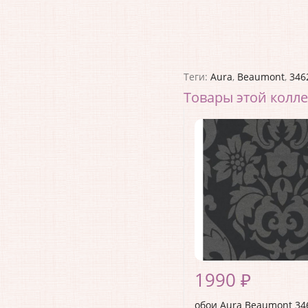
Теги:
Aura
,
Beaumont
,
346
Товары этой колл
1990 ₽
обои Aura Beaumont 34