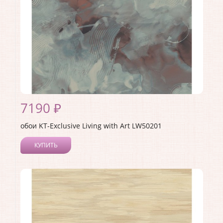
7190 ₽
обои KT-Exclusive Living with Art LW50201
КУПИТЬ
Производитель:
KT-Exclusive
Коллекция:
Living with Art
Длина рулона:
10
Ширина рулона:
0.52
Материал покрытия:
Акриловое
Страна:
США