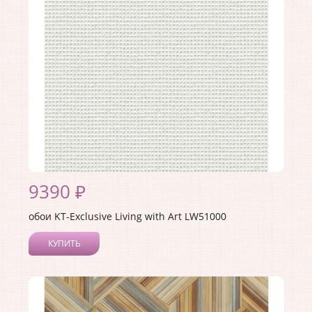
Страна:
США
Материал основы:
Бумага
Раппорт:
68
9390 ₽
обои KT-Exclusive Living with Art LW51000
КУПИТЬ
Производитель:
KT-Exclusive
Коллекция:
Living with Art
Длина рулона:
8.23
Ширина рулона:
0.68