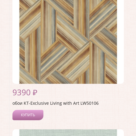
Материал покрытия:
Акриловое
Страна:
США
Материал основы:
Бумага
Раппорт:
<>
9390 ₽
обои KT-Exclusive Living with Art LW50106
КУПИТЬ
Производитель:
KT-Exclusive
Коллекция:
Living with Art