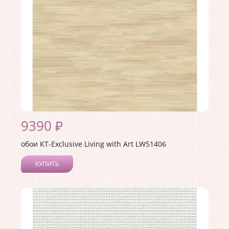
Материал основы:
Бумага
Раппорт:
53
9390 ₽
обои KT-Exclusive Living with Art LW51406
КУПИТЬ
Производитель:
KT-Exclusive
Коллекция:
Living with Art
Длина рулона:
8.23
Ширина рулона:
0.68
Материал покрытия:
Акриловое