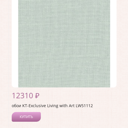
Длина рулона:
8.23
Ширина рулона:
0.68
Материал покрытия:
Акриловое
Страна:
США
Материал основы:
Бумага
Раппорт:
60
12310 ₽
обои KT-Exclusive Living with Art LW51112
КУПИТЬ
Производитель:
KT-Exclusive