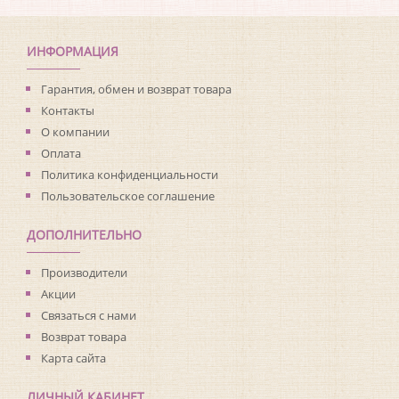
Коллекция:
Living with Art
Длина рулона:
8.23
Ширина рулона:
0.68
ИНФОРМАЦИЯ
Материал покрытия:
Виниловое
Страна:
США
Гарантия, обмен и возврат товара
Материал основы:
Флизелин
Контакты
Раппорт:
<>
О компании
Оплата
Политика конфиденциальности
Пользовательское соглашение
ДОПОЛНИТЕЛЬНО
Производители
Акции
Связаться с нами
Возврат товара
Карта сайта
ЛИЧНЫЙ КАБИНЕТ