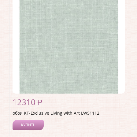
Длина рулона:
8.23
Ширина рулона:
0.68
Материал покрытия:
Акриловое
Страна:
США
Материал основы:
Бумага
Раппорт:
60
12310 ₽
обои KT-Exclusive Living with Art LW51112
КУПИТЬ
Производитель:
KT-Exclusive