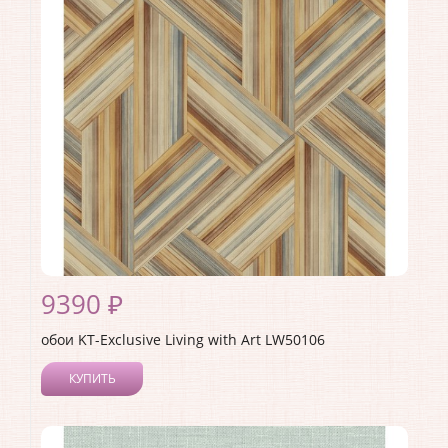
Материал покрытия:
Акриловое
Страна:
США
Материал основы:
Бумага
Раппорт:
<>
9390 ₽
обои KT-Exclusive Living with Art LW50106
КУПИТЬ
Производитель:
KT-Exclusive
Коллекция:
Living with Art