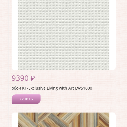
Страна:
США
Материал основы:
Бумага
Раппорт:
68
9390 ₽
обои KT-Exclusive Living with Art LW51000
КУПИТЬ
Производитель:
KT-Exclusive
Коллекция:
Living with Art
Длина рулона:
8.23
Ширина рулона:
0.68