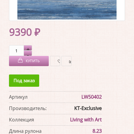
9390 ₽
КУПИТЬ
В
В
Под заказ
ЗАКЛАДКИ
СРАВНЕНИЕ
Артикул
LW50402
Производитель:
KT-Exclusive
Коллекция
Living with Art
Длина рулона
8.23