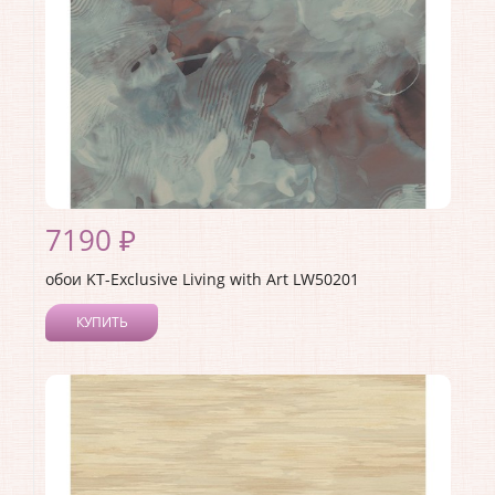
7190 ₽
обои KT-Exclusive Living with Art LW50201
КУПИТЬ
Производитель:
KT-Exclusive
Коллекция:
Living with Art
Длина рулона:
10
Ширина рулона:
0.52
Материал покрытия:
Акриловое
Страна:
США