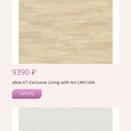
Материал основы:
Бумага
Раппорт:
53
9390 ₽
обои KT-Exclusive Living with Art LW51406
КУПИТЬ
Производитель:
KT-Exclusive
Коллекция:
Living with Art
Длина рулона:
8.23
Ширина рулона:
0.68
Материал покрытия:
Акриловое