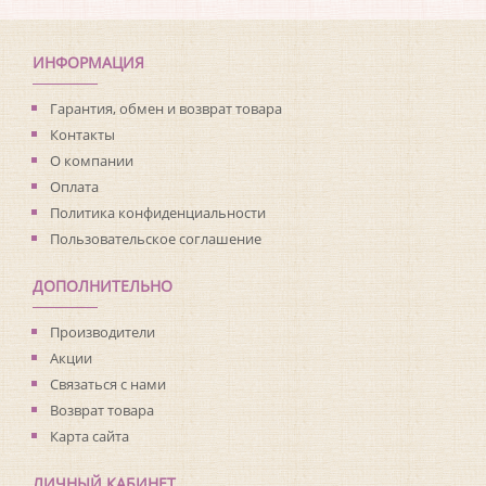
Коллекция:
Living with Art
Длина рулона:
8.23
Ширина рулона:
0.68
ИНФОРМАЦИЯ
Материал покрытия:
Виниловое
Страна:
США
Гарантия, обмен и возврат товара
Материал основы:
Флизелин
Контакты
Раппорт:
<>
О компании
Оплата
Политика конфиденциальности
Пользовательское соглашение
ДОПОЛНИТЕЛЬНО
Производители
Акции
Связаться с нами
Возврат товара
Карта сайта
ЛИЧНЫЙ КАБИНЕТ