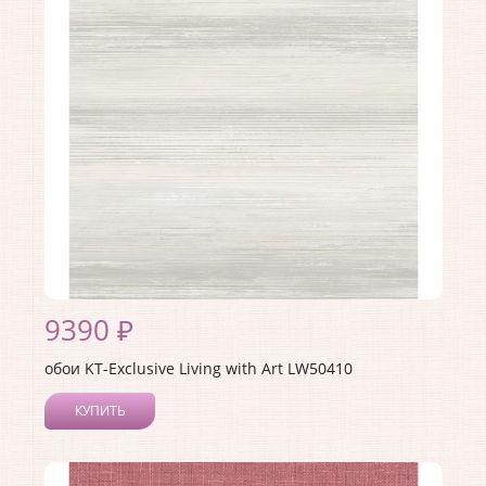
Материал покрытия:
Акриловое
Страна:
США
Материал основы:
Бумага
Раппорт:
53
9390 ₽
обои KT-Exclusive Living with Art LW50410
КУПИТЬ
Производитель:
KT-Exclusive
Коллекция:
Living with Art