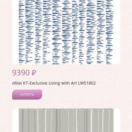
Материал основы:
Бумага
Раппорт:
64
9390 ₽
обои KT-Exclusive Living with Art LW51802
КУПИТЬ
Производитель:
KT-Exclusive
Коллекция:
Living with Art
Длина рулона:
8.23
Ширина рулона:
0.68
Материал покрытия:
Акриловое