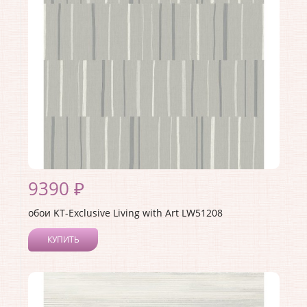
Страна:
США
Материал основы:
Бумага
Раппорт:
64
9390 ₽
обои KT-Exclusive Living with Art LW51208
КУПИТЬ
Производитель:
KT-Exclusive
Коллекция:
Living with Art
Длина рулона:
8.23
Ширина рулона:
0.68