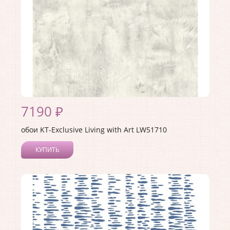
7190 ₽
обои KT-Exclusive Living with Art LW51710
КУПИТЬ
Производитель:
KT-Exclusive
Коллекция:
Living with Art
Длина рулона:
8.23
Ширина рулона:
0.68
Материал покрытия:
Акриловое
Страна:
США