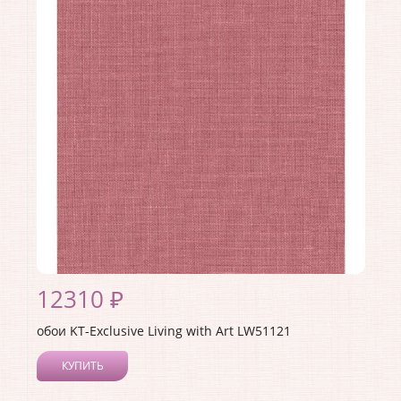
Длина рулона:
8.23
Ширина рулона:
0.68
Материал покрытия:
Акриловое
Страна:
США
Материал основы:
Бумага
Раппорт:
53
12310 ₽
обои KT-Exclusive Living with Art LW51121
КУПИТЬ
Производитель:
KT-Exclusive