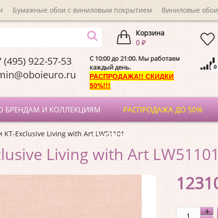
и
Бумажные обои с виниловым покрытием
Виниловые обои
Корзина
0 ₽
C 10:00 до 21:00. Мы работаем
 (495) 922-57-53
каждый день.
0
dmin@oboieuro.
РАСПРОДАЖА!! СКИДКИ
50%!!!
О БРЕНДАМ И КОЛЛЕКЦИЯМ
РАСПРОДАЖА ДО 50%
 KT-Exclusive Living with Art LW51101
КОНТАКТЫ
lusive Living with Art LW5110
1231