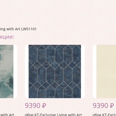
ving with Art LW51101
екции:
9390 ₽
9390 ₽
 with Art
обои KT-Exclusive Living with Art
обои KT-Exclu