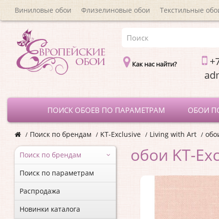
Виниловые обои
Флизелиновые обои
Текстильные обо
+7
Как нас найти?
a
ПОИСК ОБОЕВ ПО ПАРАМЕТРАМ
ОБОИ П
Поиск по брендам
KT-Exclusive
Living with Art
обои
обои KT-Exc
Поиск по брендам
Поиск по параметрам
Распродажа
Новинки каталога