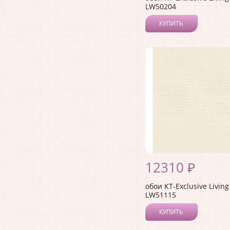
LW50204
КУПИТЬ
12310 ₽
обои KT-Exclusive Living
LW51115
КУПИТЬ