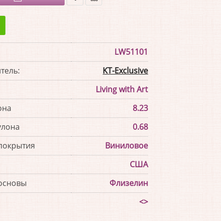
В
В
закладки
сравнение
LW51101
тель:
KT-Exclusive
Living with Art
она
8.23
улона
0.68
покрытия
Виниловое
США
основы
Флизелин
<>