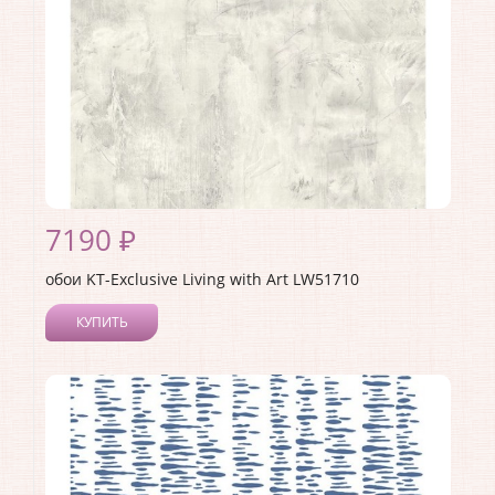
7190 ₽
обои KT-Exclusive Living with Art LW51710
КУПИТЬ
Производитель:
KT-Exclusive
Коллекция:
Living with Art
Длина рулона:
8.23
Ширина рулона:
0.68
Материал покрытия:
Акриловое
Страна:
США