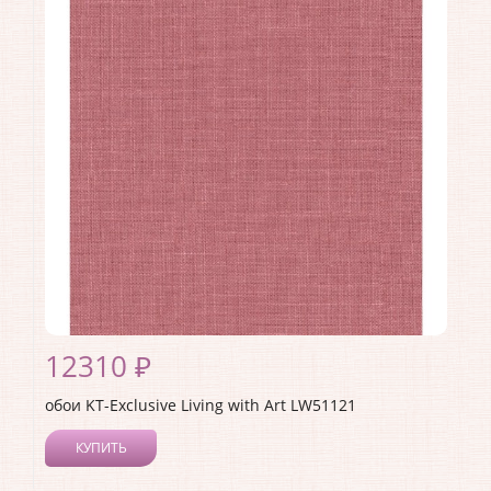
Длина рулона:
8.23
Ширина рулона:
0.68
Материал покрытия:
Акриловое
Страна:
США
Материал основы:
Бумага
Раппорт:
53
12310 ₽
обои KT-Exclusive Living with Art LW51121
КУПИТЬ
Производитель:
KT-Exclusive