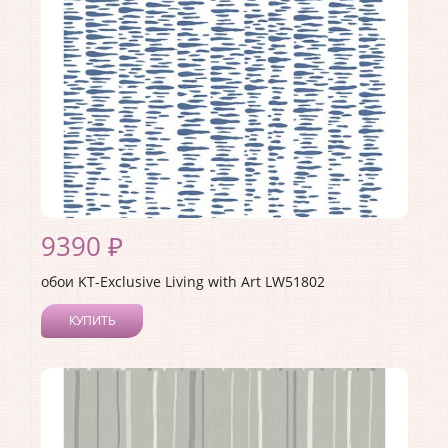
Материал основы:
Бумага
Раппорт:
64
9390 ₽
обои KT-Exclusive Living with Art LW51802
КУПИТЬ
Производитель:
KT-Exclusive
Коллекция:
Living with Art
Длина рулона:
8.23
Ширина рулона:
0.68
Материал покрытия:
Акриловое