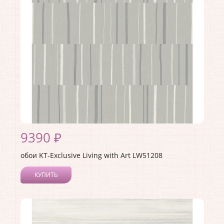
Страна:
США
Материал основы:
Бумага
Раппорт:
64
9390 ₽
обои KT-Exclusive Living with Art LW51208
КУПИТЬ
Производитель:
KT-Exclusive
Коллекция:
Living with Art
Длина рулона:
8.23
Ширина рулона:
0.68