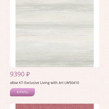
Материал покрытия:
Акриловое
Страна:
США
Материал основы:
Бумага
Раппорт:
53
9390 ₽
обои KT-Exclusive Living with Art LW50410
КУПИТЬ
Производитель:
KT-Exclusive
Коллекция:
Living with Art