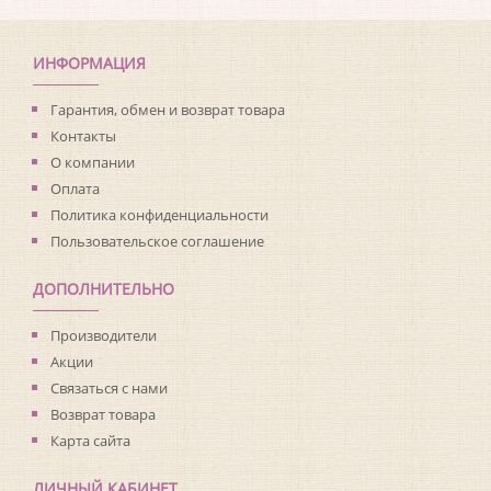
Коллекция:
Living with Art
Длина рулона:
8.23
Ширина рулона:
0.68
ИНФОРМАЦИЯ
Материал покрытия:
Виниловое
Страна:
США
Гарантия, обмен и возврат товара
Материал основы:
Флизелин
Контакты
Раппорт:
<>
О компании
Оплата
Политика конфиденциальности
Пользовательское соглашение
ДОПОЛНИТЕЛЬНО
Производители
Акции
Связаться с нами
Возврат товара
Карта сайта
ЛИЧНЫЙ КАБИНЕТ