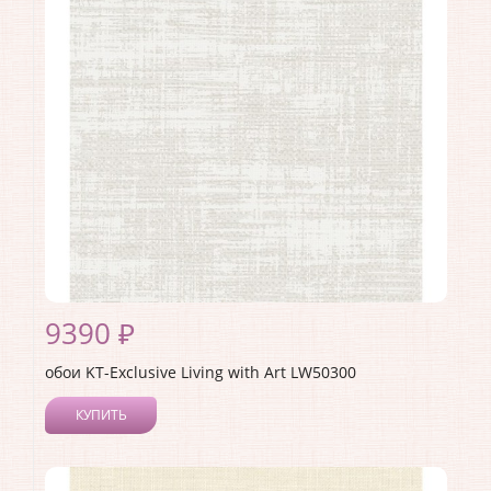
Материал покрытия:
Акриловое
Страна:
США
Материал основы:
Бумага
Раппорт:
<>
9390 ₽
обои KT-Exclusive Living with Art LW50300
КУПИТЬ
Производитель:
KT-Exclusive
Коллекция:
Living with Art