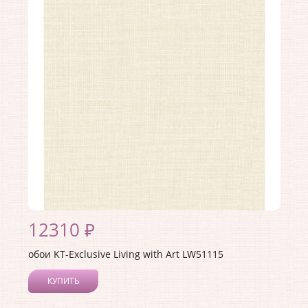
Длина рулона:
8.23
Ширина рулона:
0.68
Материал покрытия:
Акриловое
Страна:
США
Материал основы:
Бумага
Раппорт:
53
12310 ₽
обои KT-Exclusive Living with Art LW51115
КУПИТЬ
Производитель:
KT-Exclusive