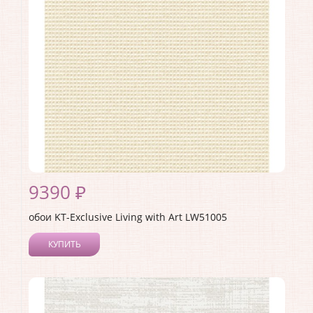
Страна:
США
Материал основы:
Бумага
Раппорт:
53
9390 ₽
обои KT-Exclusive Living with Art LW51005
КУПИТЬ
Производитель:
KT-Exclusive
Коллекция:
Living with Art
Длина рулона:
8.23
Ширина рулона:
0.68