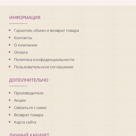
Коллекция:
Living with Art
Длина рулона:
8.23
Ширина рулона:
0.68
ИНФОРМАЦИЯ
Материал покрытия:
Виниловое
Страна:
США
Гарантия, обмен и возврат товара
Материал основы:
Флизелин
Контакты
Раппорт:
<>
О компании
Оплата
Политика конфиденциальности
Пользовательское соглашение
ДОПОЛНИТЕЛЬНО
Производители
Акции
Связаться с нами
Возврат товара
Карта сайта
ЛИЧНЫЙ КАБИНЕТ