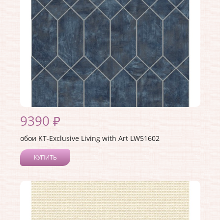
Материал основы:
Бумага
Раппорт:
53
9390 ₽
обои KT-Exclusive Living with Art LW51602
КУПИТЬ
Производитель:
KT-Exclusive
Коллекция:
Living with Art
Длина рулона:
8.23
Ширина рулона:
0.68
Материал покрытия:
Акриловое