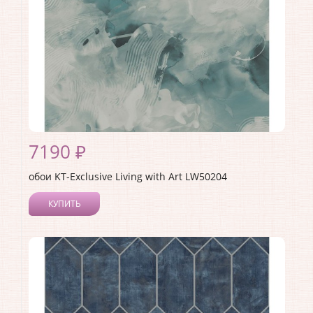
7190 ₽
обои KT-Exclusive Living with Art LW50204
КУПИТЬ
Производитель:
KT-Exclusive
Коллекция:
Living with Art
Длина рулона:
10
Ширина рулона:
0.52
Материал покрытия:
Акриловое
Страна:
США