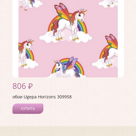
Страна:
Франция
Материал основы:
Флизелин
Раппорт:
<>
806 ₽
обои Ugepa Horizons 309958
КУПИТЬ
Производитель:
Ugepa
Коллекция:
Horizons
Длина рулона:
10.05