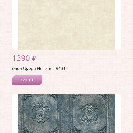
1390 ₽
обои Ugepa Horizons 54044
КУПИТЬ
Производитель:
Ugepa
Коллекция:
Horizons
Длина рулона:
10.05
Ширина рулона:
0.53
Материал покрытия:
Виниловое
Страна:
Франция
Материал основы:
Флизелин