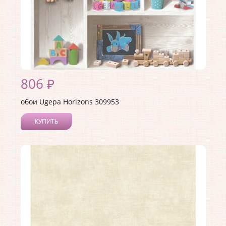
806 ₽
обои Ugepa Horizons 309953
КУПИТЬ
Производитель:
Ugepa
Коллекция:
Horizons
Длина рулона:
10.05
Ширина рулона:
0.53
Материал покрытия:
Виниловое
Страна:
Франция
Материал основы:
Флизелин
Раппорт:
<>