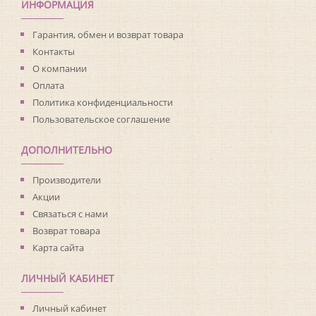
Ширина рулона:
0.53
ИНФОРМАЦИЯ
Материал покрытия:
Виниловое
Страна:
Франция
Гарантия, обмен и возврат товара
Материал основы:
Флизелин
Контакты
Раппорт:
<>
О компании
Оплата
Политика конфиденциальности
Пользовательское соглашение
ДОПОЛНИТЕЛЬНО
Производители
Акции
Связаться с нами
Возврат товара
Карта сайта
ЛИЧНЫЙ КАБИНЕТ
Личный кабинет