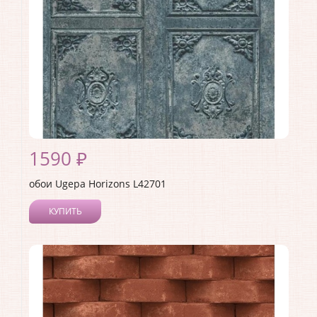
Раппорт:
<>
1590 ₽
обои Ugepa Horizons L42701
КУПИТЬ
Производитель:
Ugepa
Коллекция:
Horizons
Длина рулона:
10.05
Ширина рулона:
0.53
Материал покрытия:
Виниловое
Страна:
Франция