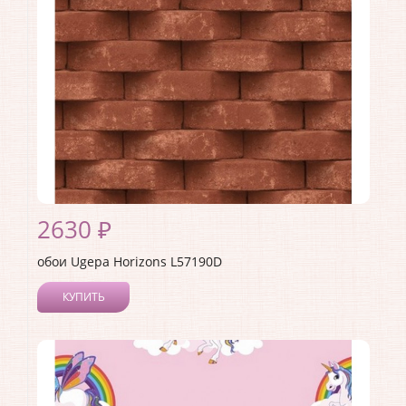
Материал основы:
Флизелин
Раппорт:
<>
2630 ₽
обои Ugepa Horizons L57190D
КУПИТЬ
Производитель:
Ugepa
Коллекция:
Horizons
Длина рулона:
10.05
Ширина рулона:
1.06
Материал покрытия:
Виниловое