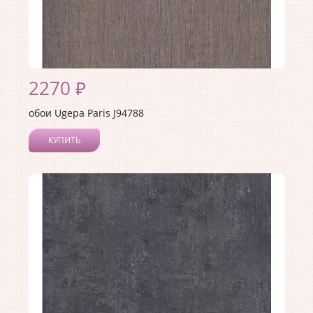
2270 ₽
обои Ugepa Paris J94788
КУПИТЬ
Производитель:
Ugepa
Коллекция:
Paris
Длина рулона:
10.05
Ширина рулона:
1.06
Материал покрытия:
Виниловое
Страна:
Франция
Материал основы:
Флизелин
Раппорт:
<>