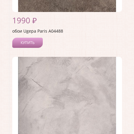
1990 ₽
обои Ugepa Paris A04488
КУПИТЬ
Производитель:
Ugepa
Коллекция:
Paris
Длина рулона:
10.05
Ширина рулона:
1.06
Материал покрытия:
Виниловое
Страна:
Франция
Материал основы:
Флизелин
Раппорт:
64