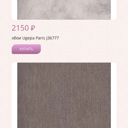
2150 ₽
обои Ugepa Paris J36777
КУПИТЬ
Производитель:
Ugepa
Коллекция:
Paris
Длина рулона:
10.05
Ширина рулона:
1.06
Материал покрытия:
Виниловое
Страна:
Франция
Материал основы:
Флизелин
Раппорт:
<>