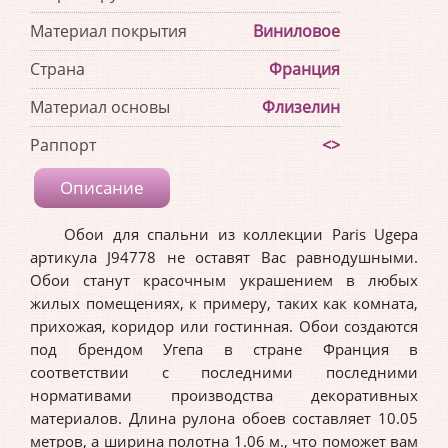
Материал покрытия
Виниловое
Страна
Франция
Материал основы
Флизелин
Раппорт
<>
Описание
Обои для спальни из коллекции Paris Ugepa
артикула J94778 не оставят Вас равнодушными.
Обои станут красочным украшением в любых
жилых помещениях, к примеру, таких как комната,
прихожая, коридор или гостинная. Обои создаются
под брендом Угепа в стране Франция в
соответствии с последними последними
нормативами производства декоративных
материалов. Длина рулона обоев составляет 10.05
метров, а ширина полотна 1.06 м., что поможет вам