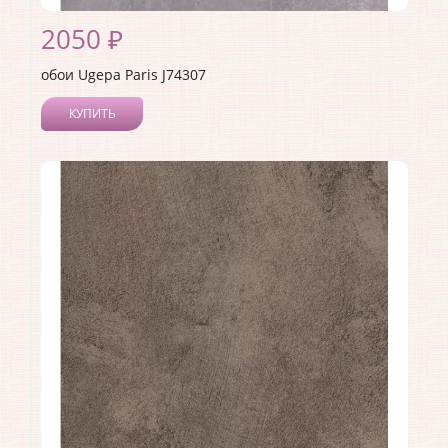
2050 ₽
обои Ugepa Paris J74307
КУПИТЬ
Производитель:
Ugepa
Коллекция:
Paris
Длина рулона:
10.05
Ширина рулона:
0.53
Материал покрытия:
Виниловое
Страна:
Франция
Материал основы:
Флизелин
Раппорт:
<>