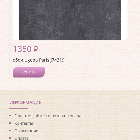
1350 ₽
обои Ugepa Paris J74319
КУПИТЬ
Производитель:
Ugepa
Коллекция:
Paris
Длина рулона:
10.05
Ширина рулона:
0.53
ИНФОРМАЦИЯ
Материал покрытия:
Виниловое
Страна:
Франция
Гарантия, обмен и возврат товара
Материал основы:
Флизелин
Контакты
Раппорт:
<>
О компании
Оплата