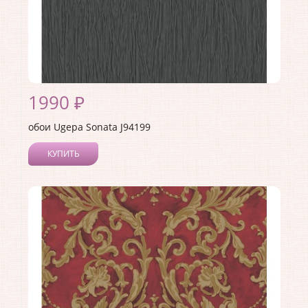
1990 ₽
обои Ugepa Sonata J94199
КУПИТЬ
Производитель:
Ugepa
Коллекция:
Sonata
Длина рулона:
10.05
Ширина рулона:
1.06
Материал покрытия:
Виниловое
Страна:
Франция
Материал основы:
Флизелин
Раппорт:
<>