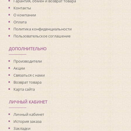
Страна:
Франция
Гарантия, обмен и возврат товара
Материал основы:
Флизелин
Контакты
Раппорт:
53
О компании
Оплата
Политика конфиденциальности
Пользовательское соглашение
ДОПОЛНИТЕЛЬНО
Производители
Акции
Связаться с нами
Возврат товара
Карта сайта
ЛИЧНЫЙ КАБИНЕТ
Личный кабинет
История заказа
Закладки