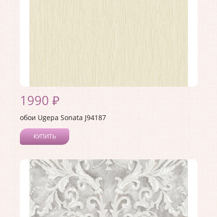
1990 ₽
обои Ugepa Sonata J94187
КУПИТЬ
Производитель:
Ugepa
Коллекция:
Sonata
Длина рулона:
10.05
Ширина рулона:
1.06
Материал покрытия:
Виниловое
Страна:
Франция
Материал основы:
Флизелин