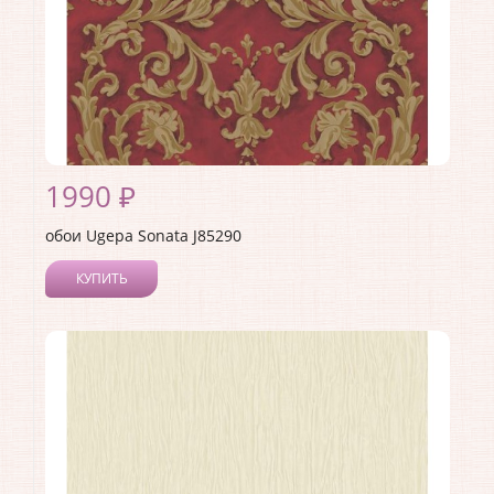
1990 ₽
обои Ugepa Sonata J85290
КУПИТЬ
Производитель:
Ugepa
Коллекция:
Sonata
Длина рулона:
10.05
Ширина рулона:
1.06
Материал покрытия:
Виниловое
Страна:
Франция
Материал основы:
Флизелин
Раппорт:
53