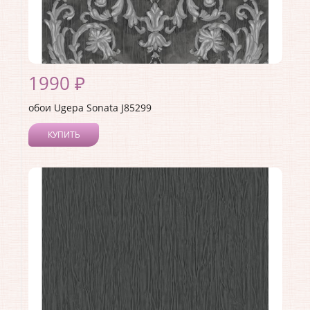
1990 ₽
обои Ugepa Sonata J85299
КУПИТЬ
Производитель:
Ugepa
Коллекция:
Sonata
Длина рулона:
10.05
Ширина рулона:
1.06
Материал покрытия:
Виниловое
Страна:
Франция
Материал основы:
Флизелин
Раппорт:
53