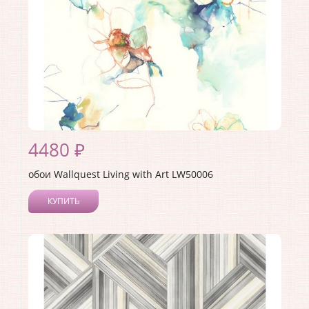
4480 ₽
обои Wallquest Living with Art LW50006
КУПИТЬ
Производитель:
Wallquest
Коллекция:
Living with Art
Длина рулона:
8.23
Ширина рулона:
0.68
Материал покрытия:
Акриловое
Страна:
США