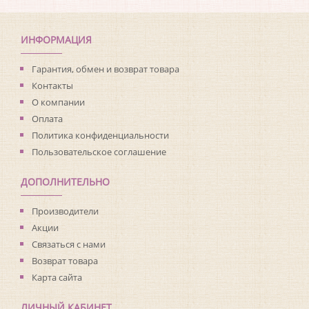
Коллекция:
Living with Art
Длина рулона:
8.23
Ширина рулона:
0.68
ИНФОРМАЦИЯ
Материал покрытия:
Виниловое
Страна:
США
Гарантия, обмен и возврат товара
Материал основы:
Флизелин
Контакты
Раппорт:
<>
О компании
Оплата
Политика конфиденциальности
Пользовательское соглашение
ДОПОЛНИТЕЛЬНО
Производители
Акции
Связаться с нами
Возврат товара
Карта сайта
ЛИЧНЫЙ КАБИНЕТ