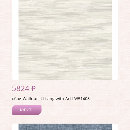
Материал покрытия:
Акриловое
Страна:
США
Материал основы:
Бумага
Раппорт:
<>
5824 ₽
обои Wallquest Living with Art LW51408
КУПИТЬ
Производитель:
Wallquest
Коллекция:
Living with Art