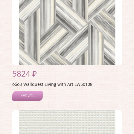
Материал основы:
Бумага
Раппорт:
53
5824 ₽
обои Wallquest Living with Art LW50108
КУПИТЬ
Производитель:
Wallquest
Коллекция:
Living with Art
Длина рулона:
8.23
Ширина рулона:
0.68
Материал покрытия:
Акриловое