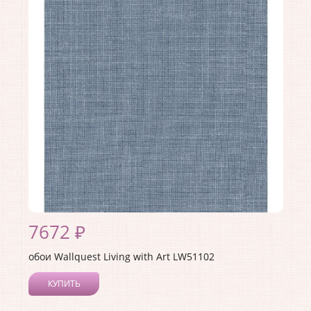
Длина рулона:
8.23
Ширина рулона:
0.68
Материал покрытия:
Акриловое
Страна:
США
Материал основы:
Бумага
Раппорт:
68
7672 ₽
обои Wallquest Living with Art LW51102
КУПИТЬ
Производитель:
Wallquest