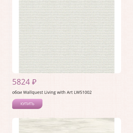
Страна:
США
Материал основы:
Бумага
Раппорт:
60
5824 ₽
обои Wallquest Living with Art LW51002
КУПИТЬ
Производитель:
Wallquest
Коллекция:
Living with Art
Длина рулона:
8.23
Ширина рулона:
0.68